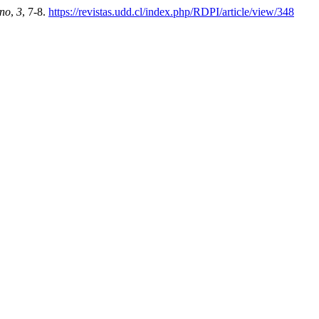
ano
,
3
, 7-8.
https://revistas.udd.cl/index.php/RDPI/article/view/348