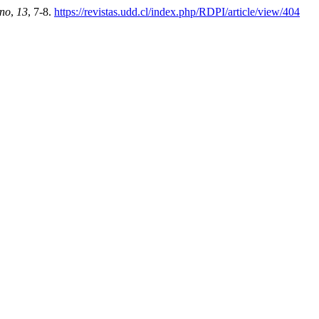
ano
,
13
, 7-8.
https://revistas.udd.cl/index.php/RDPI/article/view/404