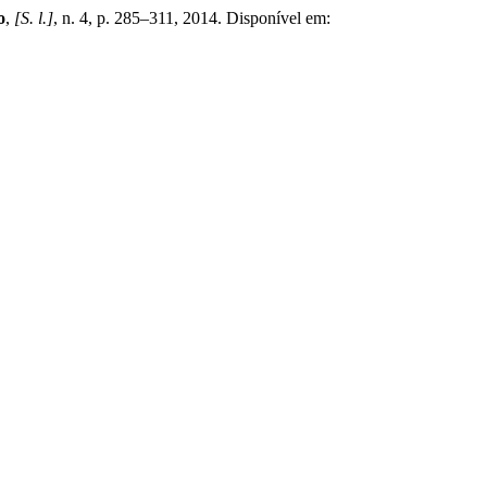
o
,
[S. l.]
, n. 4, p. 285–311, 2014. Disponível em: