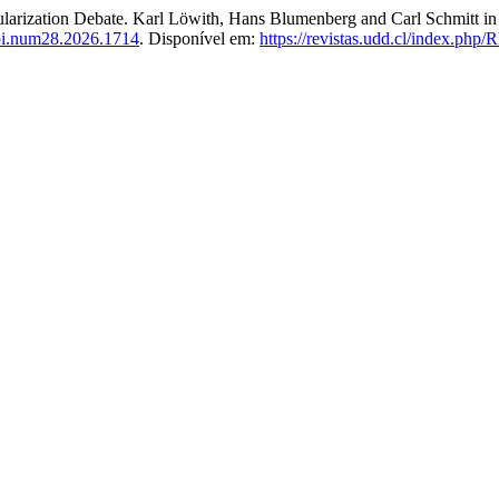
ization Debate. Karl Löwith, Hans Blumenberg and Carl Schmitt in P
pi.num28.2026.1714
. Disponível em:
https://revistas.udd.cl/index.php/