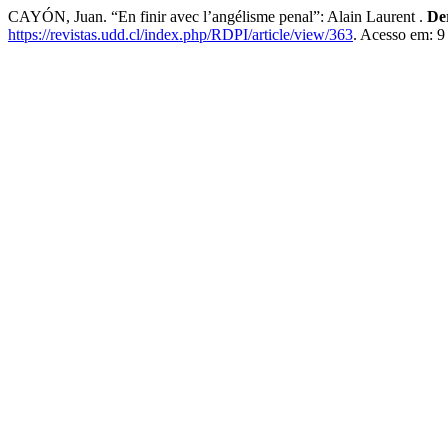
CAYÓN, Juan. “En finir avec l’angélisme penal”: Alain Laurent .
De
https://revistas.udd.cl/index.php/RDPI/article/view/363
. Acesso em: 9