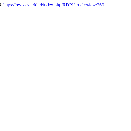
6.
https://revistas.udd.cl/index.php/RDPI/article/view/369
.