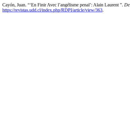
Cayón, Juan. “‘En Finir Avec l’angélisme penal’: Alain Laurent ”.
De
https://revistas.udd.cl/index.php/RDPI/article/view/363
.