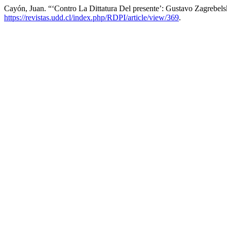
Cayón, Juan. “‘Contro La Dittatura Del presente’: Gustavo Zagrebel
https://revistas.udd.cl/index.php/RDPI/article/view/369
.