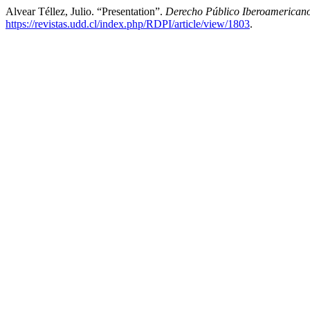
Alvear Téllez, Julio. “Presentation”.
Derecho Público Iberoamerican
https://revistas.udd.cl/index.php/RDPI/article/view/1803
.