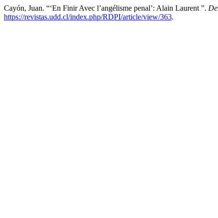
Cayón, Juan. “‘En Finir Avec l’angélisme penal’: Alain Laurent ”.
De
https://revistas.udd.cl/index.php/RDPI/article/view/363
.