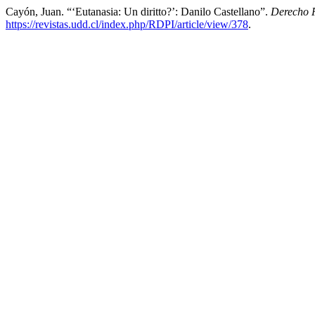
Cayón, Juan. “‘Eutanasia: Un diritto?’: Danilo Castellano”.
Derecho 
https://revistas.udd.cl/index.php/RDPI/article/view/378
.