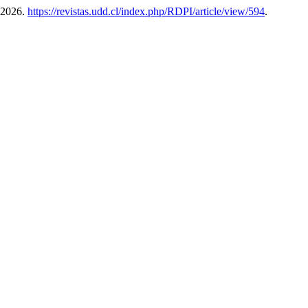
 2026.
https://revistas.udd.cl/index.php/RDPI/article/view/594
.