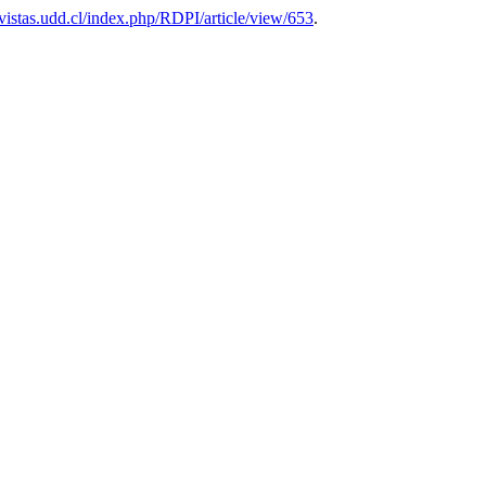
revistas.udd.cl/index.php/RDPI/article/view/653
.