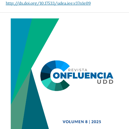
http://dx.doi.org/10.17533/udea.iee.v37n1e09