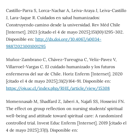
Castillo-Parra S, Lorca-Nachar A, Leiva-Araya J, Leiva-Castillo
J, Lara-Jaque R. Cuidados en salud humanizados:
Construyendo camino desde la universidad. Rev Méd Chile
[Internet]. 2023 [citado el 4 de mayo 2025];151(10):1295-302.
Disponible en:
http://dx.doi.org/10.4067/s0034-
98872023001001295
Muñoz-Zambrano C, Chávez-Tureugna C, Veliz-Pavez V,
Villarroel-Vargas C. El cuidado humanizado y los futuros
enfermeros del sur de Chile. Horiz Enferm [Internet]. 2020
[citado el 4 de mayo 2025];31(2):164-91. Disponible en:
https://ojs.uc.cl/index.php/RHE/article/view/15308
Momennasab M, Shadfard Z, Jaberi A, Najafi SS, Hosseini FN.
The effect on group reflection on nursing students’ spiritual
well-being and attitude toward spiritual care: A randomized
controlled trial. Invest Educ Enferm [Internet]. 2019 [citado el
4 de mayo 2025];37(1). Disponible en: