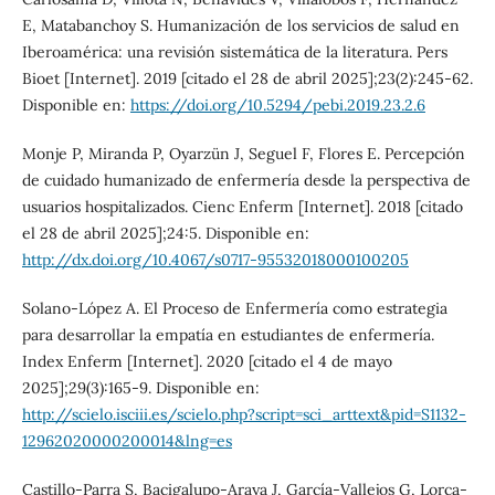
E, Matabanchoy S. Humanización de los servicios de salud en
Iberoamérica: una revisión sistemática de la literatura. Pers
Bioet [Internet]. 2019 [citado el 28 de abril 2025];23(2):245-62.
Disponible en:
https://doi.org/10.5294/pebi.2019.23.2.6
Monje P, Miranda P, Oyarzün J, Seguel F, Flores E. Percepción
de cuidado humanizado de enfermería desde la perspectiva de
usuarios hospitalizados. Cienc Enferm [Internet]. 2018 [citado
el 28 de abril 2025];24:5. Disponible en:
http://dx.doi.org/10.4067/s0717-95532018000100205
Solano-López A. El Proceso de Enfermería como estrategia
para desarrollar la empatía en estudiantes de enfermería.
Index Enferm [Internet]. 2020 [citado el 4 de mayo
2025];29(3):165-9. Disponible en:
http://scielo.isciii.es/scielo.php?script=sci_arttext&pid=S1132-
12962020000200014&lng=es
Castillo-Parra S, Bacigalupo-Araya J, García-Vallejos G, Lorca-