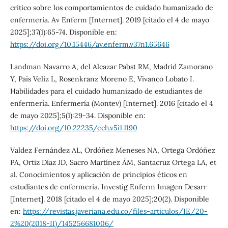
crítico sobre los comportamientos de cuidado humanizado de
enfermería. Av Enferm [Internet]. 2019 [citado el 4 de mayo
2025];37(1):65-74. Disponible en:
https://doi.org/10.15446/av.enferm.v37n1.65646
Landman Navarro A, del Alcazar Pabst RM, Madrid Zamorano
Y, Pais Veliz L, Rosenkranz Moreno E, Vivanco Lobato I.
Habilidades para el cuidado humanizado de estudiantes de
enfermería. Enfermería (Montev) [Internet]. 2016 [citado el 4
de mayo 2025];5(1):29-34. Disponible en:
https://doi.org/10.22235/ech.v5i1.1190
Valdez Fernández AL, Ordóñez Meneses NA, Ortega Ordóñez
PA, Ortiz Díaz JD, Sacro Martínez ÁM, Santacruz Ortega LA, et
al. Conocimientos y aplicación de principios éticos en
estudiantes de enfermería. Investig Enferm Imagen Desarr
[Internet]. 2018 [citado el 4 de mayo 2025];20(2). Disponible
en:
https://revistas.javeriana.edu.co/files-articulos/IE/20-
2%20(2018-II)/145256681006/