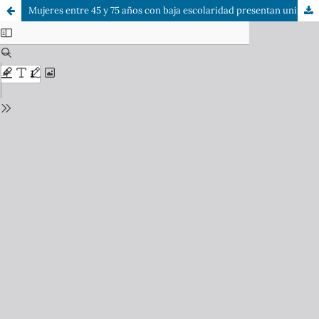
Mujeres entre 45 y 75 años con baja escolaridad presentan uniformemente mayor disfunción en todos los dominios de sexualidad, en comparación a mujeres con mayor escolaridad