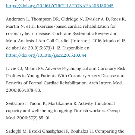
https://doi.org/10.1161/CIRCULATIONAHA.106.180945
Anderson L, Thompson DR, Oldridge N, Zwisler A-D, Rees K,
Martin N, et al. Exercise-based cardiac rehabilitation for
coronary heart disease. Cochrane Systematic Review and
Meta-Analysis. J Am Coll Cardiol [Internet]. 2016 [citado el 15
de abril de 2019];5;67(1):1-12. Disponible en:
https://doi.org/10.1016/j.jacc.2015.10.044
Lavie CJ, Milani RV. Adverse Psychological and Coronary Risk
Profiles in Young Patients With Coronary Artery Disease and
Benefits of Formal Cardiac Rehabilitation. Arch Intern Med.
2006;166:1878-83.
Seitsamo J, Tuomi K, Martikainen R. Activity, functional
capacity and well-being in ageing Finnish workers. Occup
Med. 2006;57(2):85-91.
Sadeghi M, Esteki Ghashghaei F, Rouhafza H. Comparing the