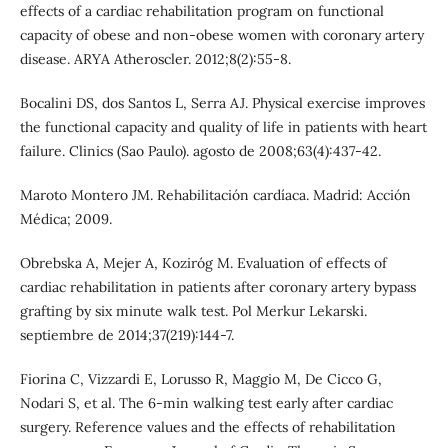
effects of a cardiac rehabilitation program on functional
capacity of obese and non-obese women with coronary artery
disease. ARYA Atheroscler. 2012;8(2):55-8.
Bocalini DS, dos Santos L, Serra AJ. Physical exercise improves
the functional capacity and quality of life in patients with heart
failure. Clinics (Sao Paulo). agosto de 2008;63(4):437-42.
Maroto Montero JM. Rehabilitación cardíaca. Madrid: Acción
Médica; 2009.
Obrebska A, Mejer A, Koziróg M. Evaluation of effects of
cardiac rehabilitation in patients after coronary artery bypass
grafting by six minute walk test. Pol Merkur Lekarski.
septiembre de 2014;37(219):144-7.
Fiorina C, Vizzardi E, Lorusso R, Maggio M, De Cicco G,
Nodari S, et al. The 6-min walking test early after cardiac
surgery. Reference values and the effects of rehabilitation