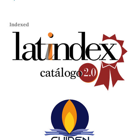
Information
For Readers
For Authors
For Librarians
Language
English
español
Indexed