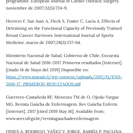
programme. European Journal of Cardio-Thoracic Surgery.
noviembre de 2007;32(5):724-9.
Herrero F, San Juan A, Fleck S, Foster C, Lucia A. Effects of
Detraining on the Functional Capacity of Previously Trained
Breast Cancer Survivors. International Journal of Sports
Medicine. marzo de 2007;28(3):257-64.
Ministerio Nacional de Salud, Gobierno de Chile. Encuesta
Nacional de Salud 2016-2017. Primeros resultados [Internet].
[citado 14 de Mayo del 2019] Disponible en:
https://www.minsal.cl/wp-content/uploads/2017/11/ENS-
2016-17_PRIMEROS-RESULTADOS.pdf
Guerrero-Castañeda RF, Menezes TM de O, Ojeda-Vargas
MG. Revista Gaúcha de Enfermagem. Rev Gaúcha Enferm
[Internet]. 2017 [cited 2019 May 16]; Available from:
www.seer.ufrgs.br/revistagauchadeenfermagem
OSSES A, RODRIGO, YÁÑEZ V, JORGE, BARRÍA P, PAULINA,