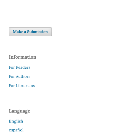
SDG3: Good health and
well-being (61%)
SDG2: Zero hunger (21%)
SDG4: Quality Education
(4%)
Make a Submission