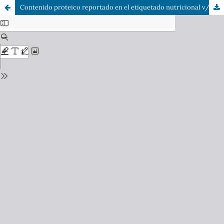
Contenido proteico reportado en el etiquetado nutricional v/s cantidad de proteína calculada en productos cárnicos procesados chilenos