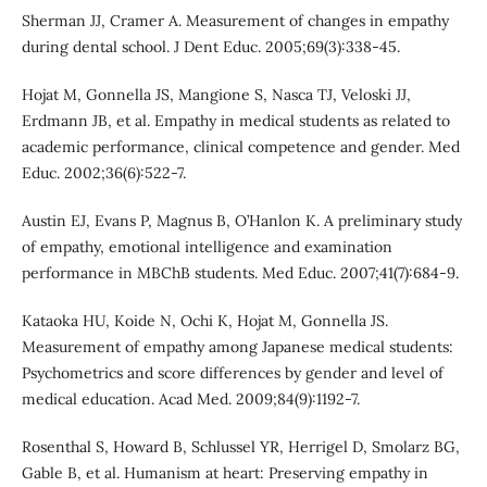
Sherman JJ, Cramer A. Measurement of changes in empathy
during dental school. J Dent Educ. 2005;69(3):338-45.
Hojat M, Gonnella JS, Mangione S, Nasca TJ, Veloski JJ,
Erdmann JB, et al. Empathy in medical students as related to
academic performance, clinical competence and gender. Med
Educ. 2002;36(6):522-7.
Austin EJ, Evans P, Magnus B, O’Hanlon K. A preliminary study
of empathy, emotional intelligence and examination
performance in MBChB students. Med Educ. 2007;41(7):684-9.
Kataoka HU, Koide N, Ochi K, Hojat M, Gonnella JS.
Measurement of empathy among Japanese medical students:
Psychometrics and score differences by gender and level of
medical education. Acad Med. 2009;84(9):1192-7.
Rosenthal S, Howard B, Schlussel YR, Herrigel D, Smolarz BG,
Gable B, et al. Humanism at heart: Preserving empathy in