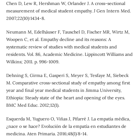
Chen D, Lew R, Hershman W, Orlander J. A cross-sectional
measurement of medical student empathy. J Gen Intern Med.
2007;22(10):1434-8.
Neumann M, Edelhäuser F, Tauschel D, Fischer MR, Wirtz M,
Woopen C, et al. Empathy decline and its reasons: A
systematic review of studies with medical students and
residents. Vol. 86, Academic Medicine. Lippincott Williams and
Wilkins; 2011. p. 996-1009.
Dehning S, Girma E, Gasperi S, Meyer S, Tesfaye M, Siebeck
M. Comparative cross-sectional study of empathy among first
year and final year medical students in Jimma University,
Ethiopia: Steady state of the heart and opening of the eyes.
BMC Med Educ. 2012;12(1).
Esquerda M, Yuguero O, Viñas J, Pifarré J. La empatía médica,
¿nace o se hace? Evolución de la empatía en estudiantes de
medicina. Aten Primaria. 2016;48(1):8-14.