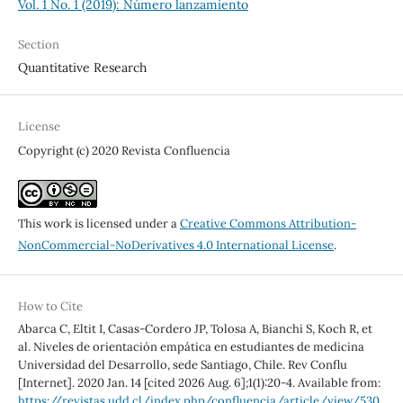
Vol. 1 No. 1 (2019): Número lanzamiento
Section
Quantitative Research
License
Copyright (c) 2020 Revista Confluencia
This work is licensed under a
Creative Commons Attribution-
NonCommercial-NoDerivatives 4.0 International License
.
How to Cite
Abarca C, Eltit I, Casas-Cordero JP, Tolosa A, Bianchi S, Koch R, et
al. Niveles de orientación empática en estudiantes de medicina
Universidad del Desarrollo, sede Santiago, Chile. Rev Conflu
[Internet]. 2020 Jan. 14 [cited 2026 Aug. 6];1(1):20-4. Available from:
https://revistas.udd.cl/index.php/confluencia/article/view/530