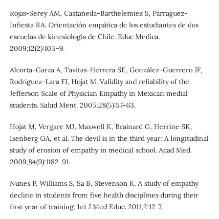
Rojas-Serey AM, Castañeda-Barthelemiez S, Parraguez-
Infiesta RA. Orientación empática de los estudiantes de dos
escuelas de kinesiología de Chile. Educ Medica.
2009;12(2):103–9.
Alcorta-Garza A, Tavitas-Herrera SE, González-Guerrero JF,
Rodríguez-Lara FJ, Hojat M. Validity and reliability of the
Jefferson Scale of Physician Empathy in Mexican medial
students. Salud Ment. 2005;28(5):57-63.
Hojat M, Vergare MJ, Maxwell K, Brainard G, Herrine SK,
Isenberg GA, et al. The devil is in the third year: A longitudinal
study of erosion of empathy in medical school. Acad Med.
2009;84(9):1182-91.
Nunes P, Williams S, Sa B, Stevenson K. A study of empathy
decline in students from five health disciplines during their
first year of training. Int J Med Educ. 2011;2:12-7.