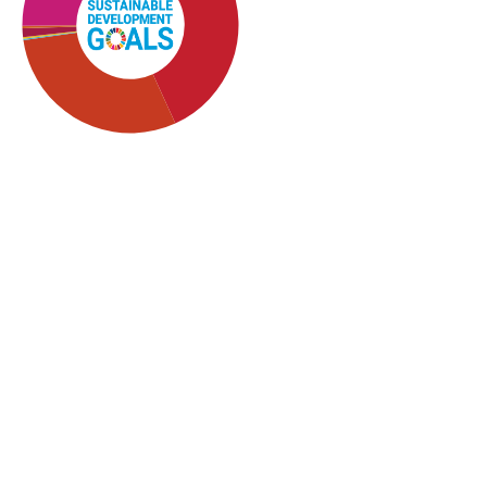
SDG4: Quality Education
(37%)
SDG5: Gender equality
(30%)
SDG10: Reduced
inequalities (20%)