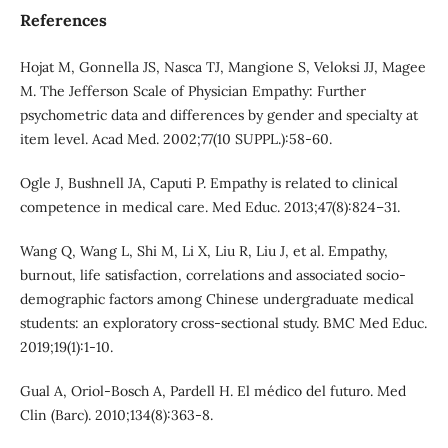
References
Hojat M, Gonnella JS, Nasca TJ, Mangione S, Veloksi JJ, Magee
M. The Jefferson Scale of Physician Empathy: Further
psychometric data and differences by gender and specialty at
item level. Acad Med. 2002;77(10 SUPPL.):58-60.
Ogle J, Bushnell JA, Caputi P. Empathy is related to clinical
competence in medical care. Med Educ. 2013;47(8):824–31.
Wang Q, Wang L, Shi M, Li X, Liu R, Liu J, et al. Empathy,
burnout, life satisfaction, correlations and associated socio-
demographic factors among Chinese undergraduate medical
students: an exploratory cross-sectional study. BMC Med Educ.
2019;19(1):1-10.
Gual A, Oriol-Bosch A, Pardell H. El médico del futuro. Med
Clin (Barc). 2010;134(8):363-8.