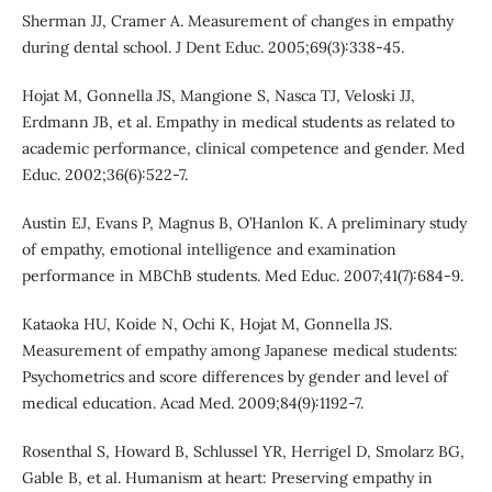
Sherman JJ, Cramer A. Measurement of changes in empathy
during dental school. J Dent Educ. 2005;69(3):338-45.
Hojat M, Gonnella JS, Mangione S, Nasca TJ, Veloski JJ,
Erdmann JB, et al. Empathy in medical students as related to
academic performance, clinical competence and gender. Med
Educ. 2002;36(6):522-7.
Austin EJ, Evans P, Magnus B, O’Hanlon K. A preliminary study
of empathy, emotional intelligence and examination
performance in MBChB students. Med Educ. 2007;41(7):684-9.
Kataoka HU, Koide N, Ochi K, Hojat M, Gonnella JS.
Measurement of empathy among Japanese medical students:
Psychometrics and score differences by gender and level of
medical education. Acad Med. 2009;84(9):1192-7.
Rosenthal S, Howard B, Schlussel YR, Herrigel D, Smolarz BG,
Gable B, et al. Humanism at heart: Preserving empathy in