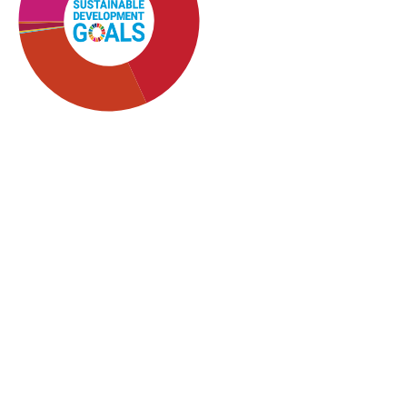
SDG4: Quality Education
(37%)
SDG5: Gender equality
(30%)
SDG10: Reduced
inequalities (20%)