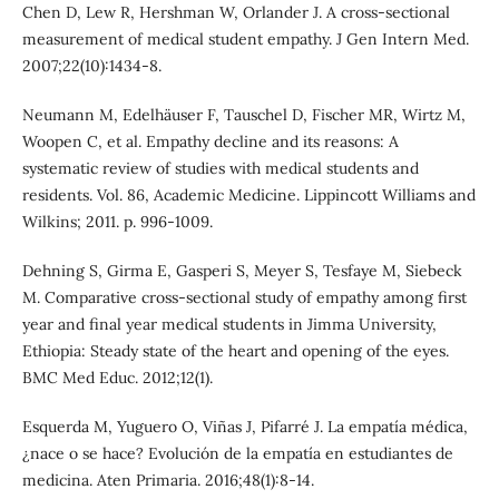
Chen D, Lew R, Hershman W, Orlander J. A cross-sectional
measurement of medical student empathy. J Gen Intern Med.
2007;22(10):1434-8.
Neumann M, Edelhäuser F, Tauschel D, Fischer MR, Wirtz M,
Woopen C, et al. Empathy decline and its reasons: A
systematic review of studies with medical students and
residents. Vol. 86, Academic Medicine. Lippincott Williams and
Wilkins; 2011. p. 996-1009.
Dehning S, Girma E, Gasperi S, Meyer S, Tesfaye M, Siebeck
M. Comparative cross-sectional study of empathy among first
year and final year medical students in Jimma University,
Ethiopia: Steady state of the heart and opening of the eyes.
BMC Med Educ. 2012;12(1).
Esquerda M, Yuguero O, Viñas J, Pifarré J. La empatía médica,
¿nace o se hace? Evolución de la empatía en estudiantes de
medicina. Aten Primaria. 2016;48(1):8-14.