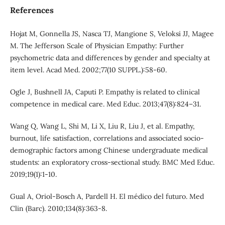
References
Hojat M, Gonnella JS, Nasca TJ, Mangione S, Veloksi JJ, Magee
M. The Jefferson Scale of Physician Empathy: Further
psychometric data and differences by gender and specialty at
item level. Acad Med. 2002;77(10 SUPPL.):58-60.
Ogle J, Bushnell JA, Caputi P. Empathy is related to clinical
competence in medical care. Med Educ. 2013;47(8):824–31.
Wang Q, Wang L, Shi M, Li X, Liu R, Liu J, et al. Empathy,
burnout, life satisfaction, correlations and associated socio-
demographic factors among Chinese undergraduate medical
students: an exploratory cross-sectional study. BMC Med Educ.
2019;19(1):1-10.
Gual A, Oriol-Bosch A, Pardell H. El médico del futuro. Med
Clin (Barc). 2010;134(8):363-8.