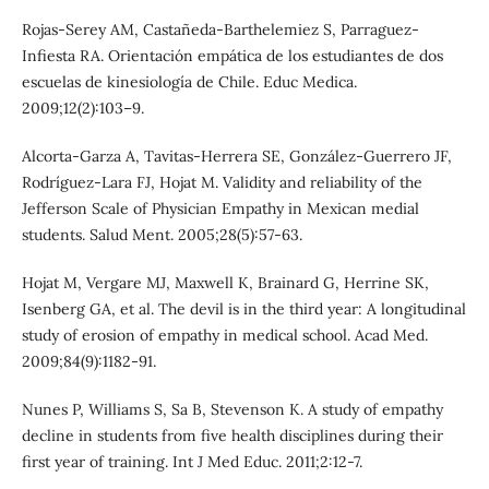
Rojas-Serey AM, Castañeda-Barthelemiez S, Parraguez-
Infiesta RA. Orientación empática de los estudiantes de dos
escuelas de kinesiología de Chile. Educ Medica.
2009;12(2):103–9.
Alcorta-Garza A, Tavitas-Herrera SE, González-Guerrero JF,
Rodríguez-Lara FJ, Hojat M. Validity and reliability of the
Jefferson Scale of Physician Empathy in Mexican medial
students. Salud Ment. 2005;28(5):57-63.
Hojat M, Vergare MJ, Maxwell K, Brainard G, Herrine SK,
Isenberg GA, et al. The devil is in the third year: A longitudinal
study of erosion of empathy in medical school. Acad Med.
2009;84(9):1182-91.
Nunes P, Williams S, Sa B, Stevenson K. A study of empathy
decline in students from five health disciplines during their
first year of training. Int J Med Educ. 2011;2:12-7.