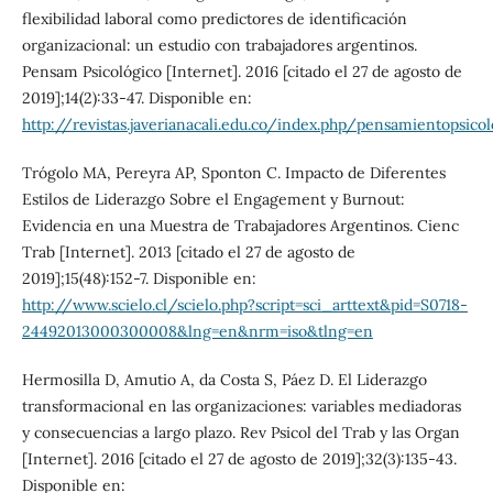
flexibilidad laboral como predictores de identificación
organizacional: un estudio con trabajadores argentinos.
Pensam Psicológico [Internet]. 2016 [citado el 27 de agosto de
2019];14(2):33-47. Disponible en:
http://revistas.javerianacali.edu.co/index.php/pensamientopsico
Trógolo MA, Pereyra AP, Sponton C. Impacto de Diferentes
Estilos de Liderazgo Sobre el Engagement y Burnout:
Evidencia en una Muestra de Trabajadores Argentinos. Cienc
Trab [Internet]. 2013 [citado el 27 de agosto de
2019];15(48):152-7. Disponible en:
http://www.scielo.cl/scielo.php?script=sci_arttext&pid=S0718-
24492013000300008&lng=en&nrm=iso&tlng=en
Hermosilla D, Amutio A, da Costa S, Páez D. El Liderazgo
transformacional en las organizaciones: variables mediadoras
y consecuencias a largo plazo. Rev Psicol del Trab y las Organ
[Internet]. 2016 [citado el 27 de agosto de 2019];32(3):135-43.
Disponible en: