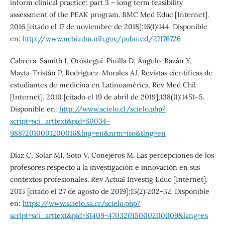
inform clinical practice: part 3 – long term feasibility
assessment of the PEAK program. BMC Med Educ [Internet].
2016 [citado el 17 de noviembre de 2018];16(1):144. Disponible
en:
http://www.ncbi.nlm.nih.gov/pubmed/27176726
Cabrera-Samith I, Oróstegui-Pinilla D, Ángulo-Bazán Y,
Mayta-Tristán P, Rodríguez-Morales AJ. Revistas científicas de
estudiantes de medicina en Latinoamérica. Rev Med Chil
[Internet]. 2010 [citado el 19 de abril de 2019];138(11):1451–5.
Disponible en:
http://www.scielo.cl/scielo.php?
script=sci_arttext&pid=S0034-
98872010001200016&lng=en&nrm=iso&tlng=en
Díaz C, Solar MI, Soto V, Conejeros M. Las percepciones de los
profesores respecto a la investigación e innovación en sus
contextos profesionales. Rev Actual Investig Educ [Internet].
2015 [citado el 27 de agosto de 2019];15(2):202-32. Disponible
en:
https://www.scielo.sa.cr/scielo.php?
script=sci_arttext&pid=S1409-47032015000200009&lang=es