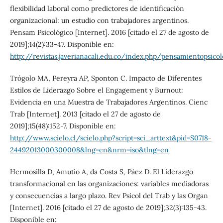
flexibilidad laboral como predictores de identificación
organizacional: un estudio con trabajadores argentinos.
Pensam Psicológico [Internet]. 2016 [citado el 27 de agosto de
2019];14(2):33-47. Disponible en:
http://revistas.javerianacali.edu.co/index.php/pensamientopsico
Trógolo MA, Pereyra AP, Sponton C. Impacto de Diferentes
Estilos de Liderazgo Sobre el Engagement y Burnout:
Evidencia en una Muestra de Trabajadores Argentinos. Cienc
Trab [Internet]. 2013 [citado el 27 de agosto de
2019];15(48):152-7. Disponible en:
http://www.scielo.cl/scielo.php?script=sci_arttext&pid=S0718-
24492013000300008&lng=en&nrm=iso&tlng=en
Hermosilla D, Amutio A, da Costa S, Páez D. El Liderazgo
transformacional en las organizaciones: variables mediadoras
y consecuencias a largo plazo. Rev Psicol del Trab y las Organ
[Internet]. 2016 [citado el 27 de agosto de 2019];32(3):135-43.
Disponible en: