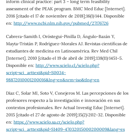
inform clinical practice: part 3 – long term feasibility
assessment of the PEAK program. BMC Med Educ [Internet].
2016 [citado el 17 de noviembre de 2018];16(1):144. Disponible
en:
http://www.ncbi.nlm.nih.gov/pubmed/27176726
Cabrera-Samith I, Oróstegui-Pinilla D, Ángulo-Bazán Y,
Mayta-Tristán P, Rodríguez-Morales AJ. Revistas científicas de
estudiantes de medicina en Latinoamérica. Rev Med Chil
[Internet]. 2010 [citado el 19 de abril de 2019];138(11):1451–5.
Disponible en:
http://www.scielo.cl/scielo.php?
script=sci_arttext&pid=S0034-
98872010001200016&lng=en&nrm=iso&tlng=en
Díaz C, Solar MI, Soto V, Conejeros M. Las percepciones de los
profesores respecto a la investigación e innovación en sus
contextos profesionales. Rev Actual Investig Educ [Internet].
2015 [citado el 27 de agosto de 2019];15(2):202-32. Disponible
en:
https://www.scielo.sa.cr/scielo.php?
script=sci_arttext&pid=S1409-47032015000200009&lang=es