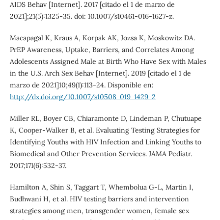
AIDS Behav [Internet]. 2017 [citado el 1 de marzo de
2021];21(5):1325-35. doi: 10.1007/s10461-016-1627-z.
Macapagal K, Kraus A, Korpak AK, Jozsa K, Moskowitz DA.
PrEP Awareness, Uptake, Barriers, and Correlates Among
Adolescents Assigned Male at Birth Who Have Sex with Males
in the U.S. Arch Sex Behav [Internet]. 2019 [citado el 1 de
marzo de 2021]10;49(1):113-24. Disponible en:
http://dx.doi.org/10.1007/s10508-019-1429-2
Miller RL, Boyer CB, Chiaramonte D, Lindeman P, Chutuape
K, Cooper-Walker B, et al. Evaluating Testing Strategies for
Identifying Youths with HIV Infection and Linking Youths to
Biomedical and Other Prevention Services. JAMA Pediatr.
2017;171(6):532-37.
Hamilton A, Shin S, Taggart T, Whembolua G-L, Martin I,
Budhwani H, et al. HIV testing barriers and intervention
strategies among men, transgender women, female sex