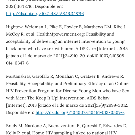
2021];16:18716. Disponible en:
http://dx.doi.org/10.7448/IAS.16.3.18716
Hightow-Weidman L, Pike E, Fowler B, Matthews DM, Kibe J,
McCoy R, et al. HealthMpowerment.org: Feasibility and
acceptability of delivering an internet intervention to young
black men who have sex with men. AIDS Care [Internet]. 2015
[citado el 1 de marzo de 2021];24:910-20. doi:10.1007/s10508-
014-0347-6
Mustanski B, Garofalo R, Monahan C, Gratzer B, Andrews R.
Feasibility, Acceptability, and Preliminary Efficacy of an Online
HIV Prevention Program for Diverse Young Men who have Sex
with Men: The Keep It Up! Intervention. AIDS Behav
[Internet]. 2013 [citado el 1 de marzo de 2021];17(9):2999-3012.
Disponible en:
http://dx.doi.org/10.1007/s10461-013-0507-z
Brady M, Nardone A, Buenaventura E, Qureshi F, Edwardes D,
Kelly P, et al. Home HIV sampling linked to national HIV