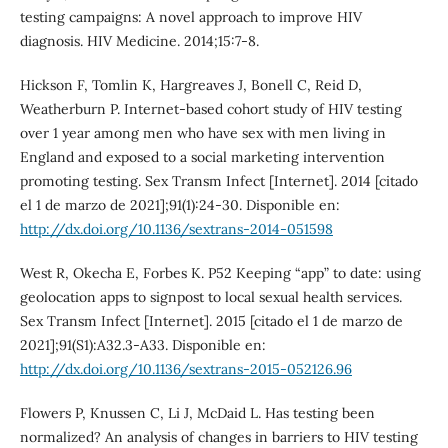
testing campaigns: A novel approach to improve HIV
diagnosis. HIV Medicine. 2014;15:7-8.
Hickson F, Tomlin K, Hargreaves J, Bonell C, Reid D,
Weatherburn P. Internet-based cohort study of HIV testing
over 1 year among men who have sex with men living in
England and exposed to a social marketing intervention
promoting testing. Sex Transm Infect [Internet]. 2014 [citado
el 1 de marzo de 2021];91(1):24-30. Disponible en:
http://dx.doi.org/10.1136/sextrans-2014-051598
West R, Okecha E, Forbes K. P52 Keeping “app” to date: using
geolocation apps to signpost to local sexual health services.
Sex Transm Infect [Internet]. 2015 [citado el 1 de marzo de
2021];91(S1):A32.3-A33. Disponible en:
http://dx.doi.org/10.1136/sextrans-2015-052126.96
Flowers P, Knussen C, Li J, McDaid L. Has testing been
normalized? An analysis of changes in barriers to HIV testing