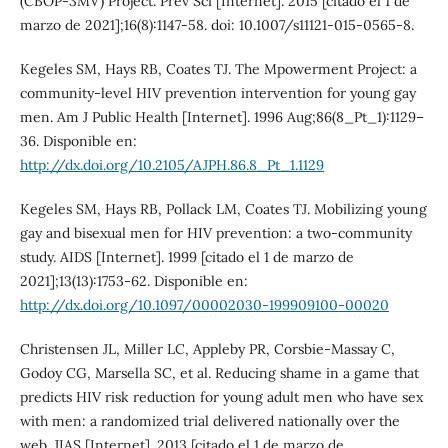
(CBOP-3MV) Project. Prev Sci [Internet]. 2015 [citado el 1 de
marzo de 2021];16(8):1147-58. doi: 10.1007/s11121-015-0565-8.
Kegeles SM, Hays RB, Coates TJ. The Mpowerment Project: a
community-level HIV prevention intervention for young gay
men. Am J Public Health [Internet]. 1996 Aug;86(8_Pt_1):1129–
36. Disponible en:
http://dx.doi.org/10.2105/AJPH.86.8_Pt_1.1129
Kegeles SM, Hays RB, Pollack LM, Coates TJ. Mobilizing young
gay and bisexual men for HIV prevention: a two-community
study. AIDS [Internet]. 1999 [citado el 1 de marzo de
2021];13(13):1753-62. Disponible en:
http://dx.doi.org/10.1097/00002030-199909100-00020
Christensen JL, Miller LC, Appleby PR, Corsbie-Massay C,
Godoy CG, Marsella SC, et al. Reducing shame in a game that
predicts HIV risk reduction for young adult men who have sex
with men: a randomized trial delivered nationally over the
web. JIAS [Internet]. 2013 [citado el 1 de marzo de