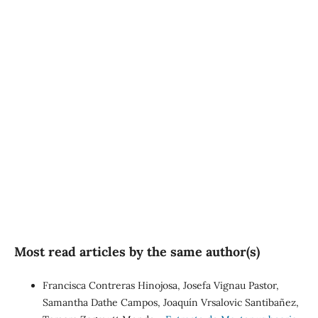
SDG5: Gender equality
(64%)
SDG16: Peace, Justice and
strong institutions (17%)
SDG10: Reduced
inequalities (10%)
Most read articles by the same author(s)
Francisca Contreras Hinojosa, Josefa Vignau Pastor,
Samantha Dathe Campos, Joaquín Vrsalovic Santibañez,