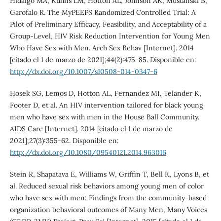
Hidalgo MA, Kuhns LM, Hotton AL, Johnson AK, Mustanski B,
Garofalo R. The MyPEEPS Randomized Controlled Trial: A
Pilot of Preliminary Efficacy, Feasibility, and Acceptability of a
Group-Level, HIV Risk Reduction Intervention for Young Men
Who Have Sex with Men. Arch Sex Behav [Internet]. 2014
[citado el 1 de marzo de 2021];44(2):475-85. Disponible en:
http://dx.doi.org/10.1007/s10508-014-0347-6
Hosek SG, Lemos D, Hotton AL, Fernandez MI, Telander K,
Footer D, et al. An HIV intervention tailored for black young
men who have sex with men in the House Ball Community.
AIDS Care [Internet]. 2014 [citado el 1 de marzo de
2021];27(3):355-62. Disponible en:
http://dx.doi.org/10.1080/09540121.2014.963016
Stein R, Shapatava E, Williams W, Griffin T, Bell K, Lyons B, et
al. Reduced sexual risk behaviors among young men of color
who have sex with men: Findings from the community-based
organization behavioral outcomes of Many Men, Many Voices