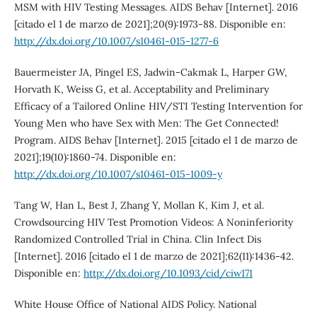
MSM with HIV Testing Messages. AIDS Behav [Internet]. 2016
[citado el 1 de marzo de 2021];20(9):1973-88. Disponible en:
http://dx.doi.org/10.1007/s10461-015-1277-6
Bauermeister JA, Pingel ES, Jadwin-Cakmak L, Harper GW,
Horvath K, Weiss G, et al. Acceptability and Preliminary
Efficacy of a Tailored Online HIV/STI Testing Intervention for
Young Men who have Sex with Men: The Get Connected!
Program. AIDS Behav [Internet]. 2015 [citado el 1 de marzo de
2021];19(10):1860-74. Disponible en:
http://dx.doi.org/10.1007/s10461-015-1009-y
Tang W, Han L, Best J, Zhang Y, Mollan K, Kim J, et al.
Crowdsourcing HIV Test Promotion Videos: A Noninferiority
Randomized Controlled Trial in China. Clin Infect Dis
[Internet]. 2016 [citado el 1 de marzo de 2021];62(11):1436-42.
Disponible en:
http://dx.doi.org/10.1093/cid/ciw171
White House Office of National AIDS Policy. National