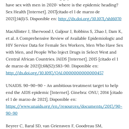
have sex with men in 2020: where is the epidemic heading?
Sex Health [Internet]. 2017[citado el 1 de marzo de
2021];14(1):5. Disponible en:
http://dx.doi.org/10.1071/sh16070
MacAllister J, Sherwood J, Galjour J, Robbins S, Zhao J, Dam K,
et al. A Comprehensive Review of Available Epidemiologic and
HIV Service Data for Female Sex Workers, Men Who Have Sex
with Men, and People Who Inject Drugs in Select West and
Central African Countries. JAIDS [Internet]. 2015 [citado el 1
de marzo de 2021]1;68(S2):S83-90. Disponible en:
http://dx.doi.org/10.1097/QAI.0000000000000457
UNAIDS. 90–90–90 - An ambitious treatment target to help
end the AIDS epidemic [Internet]. Ginebra: ONU; 2014 [citado
el 1 de marzo de 2021]. Disponible en:
https://www.unaids.org/en/resources/documents/2017/90-
90-90
Beyrer C, Baral SD, van Griensven F, Goodreau SM,