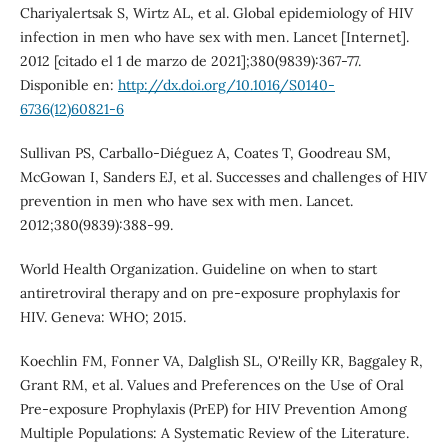
Chariyalertsak S, Wirtz AL, et al. Global epidemiology of HIV
infection in men who have sex with men. Lancet [Internet].
2012 [citado el 1 de marzo de 2021];380(9839):367-77.
Disponible en:
http://dx.doi.org/10.1016/S0140-
6736(12)60821-6
Sullivan PS, Carballo-Diéguez A, Coates T, Goodreau SM,
McGowan I, Sanders EJ, et al. Successes and challenges of HIV
prevention in men who have sex with men. Lancet.
2012;380(9839):388-99.
World Health Organization. Guideline on when to start
antiretroviral therapy and on pre-exposure prophylaxis for
HIV. Geneva: WHO; 2015.
Koechlin FM, Fonner VA, Dalglish SL, O'Reilly KR, Baggaley R,
Grant RM, et al. Values and Preferences on the Use of Oral
Pre-exposure Prophylaxis (PrEP) for HIV Prevention Among
Multiple Populations: A Systematic Review of the Literature.