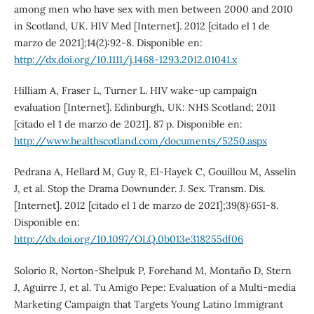
among men who have sex with men between 2000 and 2010
in Scotland, UK. HIV Med [Internet]. 2012 [citado el 1 de
marzo de 2021];14(2):92-8. Disponible en:
http://dx.doi.org/10.1111/j.1468-1293.2012.01041.x
Hilliam A, Fraser L, Turner L. HIV wake-up campaign
evaluation [Internet]. Edinburgh, UK: NHS Scotland; 2011
[citado el 1 de marzo de 2021]. 87 p. Disponible en:
http://www.healthscotland.com/documents/5250.aspx
Pedrana A, Hellard M, Guy R, El-Hayek C, Gouillou M, Asselin
J, et al. Stop the Drama Downunder. J. Sex. Transm. Dis.
[Internet]. 2012 [citado el 1 de marzo de 2021];39(8):651-8.
Disponible en:
http://dx.doi.org/10.1097/OLQ.0b013e318255df06
Solorio R, Norton-Shelpuk P, Forehand M, Montaño D, Stern
J, Aguirre J, et al. Tu Amigo Pepe: Evaluation of a Multi-media
Marketing Campaign that Targets Young Latino Immigrant