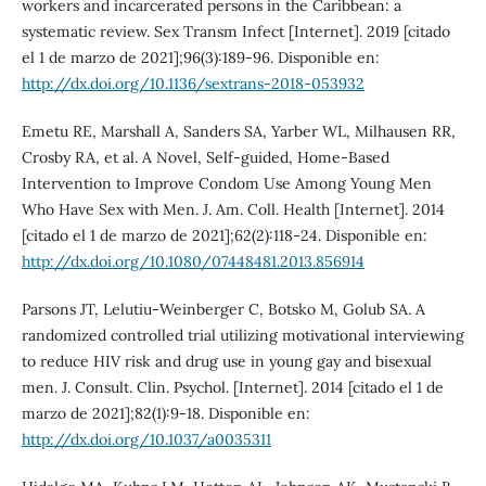
workers and incarcerated persons in the Caribbean: a
systematic review. Sex Transm Infect [Internet]. 2019 [citado
el 1 de marzo de 2021];96(3):189-96. Disponible en:
http://dx.doi.org/10.1136/sextrans-2018-053932
Emetu RE, Marshall A, Sanders SA, Yarber WL, Milhausen RR,
Crosby RA, et al. A Novel, Self-guided, Home-Based
Intervention to Improve Condom Use Among Young Men
Who Have Sex with Men. J. Am. Coll. Health [Internet]. 2014
[citado el 1 de marzo de 2021];62(2):118-24. Disponible en:
http://dx.doi.org/10.1080/07448481.2013.856914
Parsons JT, Lelutiu-Weinberger C, Botsko M, Golub SA. A
randomized controlled trial utilizing motivational interviewing
to reduce HIV risk and drug use in young gay and bisexual
men. J. Consult. Clin. Psychol. [Internet]. 2014 [citado el 1 de
marzo de 2021];82(1):9-18. Disponible en:
http://dx.doi.org/10.1037/a0035311