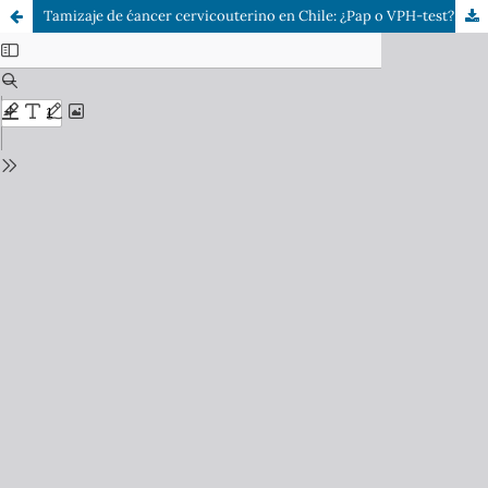
Tamizaje de c´ancer cervicouterino en Chile: ¿Pap o VPH-test?. Una revisión de literatura