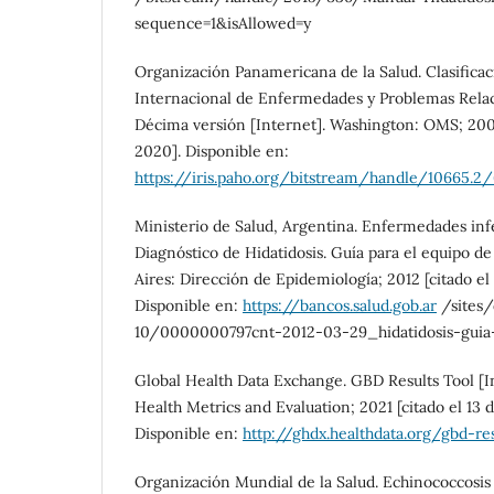
sequence=1&isAllowed=y
Organización Panamericana de la Salud. Clasificac
Internacional de Enfermedades y Problemas Relac
Décima versión [Internet]. Washington: OMS; 200
2020]. Disponible en:
https://iris.paho.org/bitstream/handle/10665.2
Ministerio de Salud, Argentina. Enfermedades infec
Diagnóstico de Hidatidosis. Guía para el equipo de
Aires: Dirección de Epidemiología; 2012 [citado el 
Disponible en:
https://bancos.salud.gob.ar
/sites/
10/0000000797cnt-2012-03-29_hidatidosis-guia
Global Health Data Exchange. GBD Results Tool [In
Health Metrics and Evaluation; 2021 [citado el 13
Disponible en:
http://ghdx.healthdata.org/gbd-res
Organización Mundial de la Salud. Echinococcosis