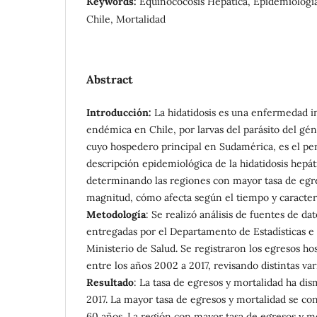
Keywords:
Equinococosis Hepática, Epidemiología,
Chile, Mortalidad
Abstract
Introducción:
La hidatidosis es una enfermedad i
endémica en Chile, por larvas del parásito del gé
cuyo hospedero principal en Sudamérica, es el pe
descripción epidemiológica de la hidatidosis hepát
determinando las regiones con mayor tasa de egre
magnitud, cómo afecta según el tiempo y caracterí
Metodología
: Se realizó análisis de fuentes de da
entregadas por el Departamento de Estadísticas e
Ministerio de Salud. Se registraron los egresos hos
entre los años 2002 a 2017, revisando distintas va
Resultado
: La tasa de egresos y mortalidad ha di
2017. La mayor tasa de egresos y mortalidad se co
60 años. La región con mayor tasa de egresos y mo