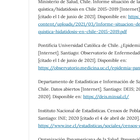
Ministerio de Salud, Chile. Informe situación de l
quística/hidatidosis en Chile 2015-2019 [Internet
[citado el 1 de junio de 2021]. Disponible en:
https
content/uploads/2021/03/Informe-situacion-de
quistica-hidatidosis-en-chile-2015-2019.pdf
Pontificia Universidad Católica de Chile. ¿Epide
[Internet]. Santiago: Observatorio de Enfermedade
[citado el 1 de junio de 2021]. Disponible en:
https://observatorio.medicina.uc.cl/epidemia-
Departamento de Estadísticas e Información de Sa
Chile. Datos abiertos [Internet]. Santiago: DEIS; 20
2020]. Disponible en:
https://deis.minsal.cl/
Instituto Nacional de Estadísticas. Censos de Pobla
Santiago: INE; 2020 [citado el 4 de abril de 2020]
https://www.ine.cl/estadisticas/sociales/censos
Organización Panamericana de la Salud. Prevenció