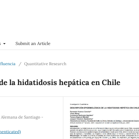
s
Submit an Article
nfluencia
/
Quantitative Research
e la hidatidosis hepática en Chile
a Alemana de Santiago -
henticated)