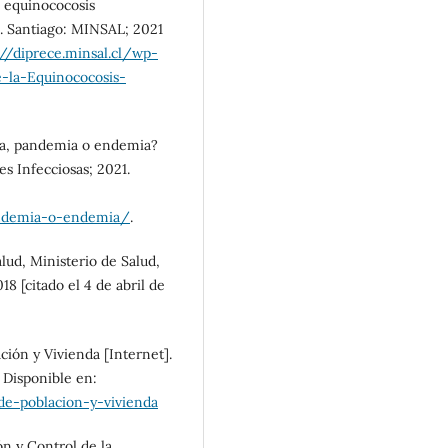
a equinococosis
]. Santiago: MINSAL; 2021
://diprece.minsal.cl/wp-
-la-Equinococosis-
mia, pandemia o endemia?
s Infecciosas; 2021.
pandemia-o-endemia/
.
lud, Ministerio de Salud,
18 [citado el 4 de abril de
ción y Vivienda [Internet].
. Disponible en:
-de-poblacion-y-vivienda
n y Control de la