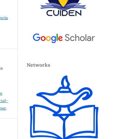
encia
Networks
ia
ve
ial-
ense
.
a