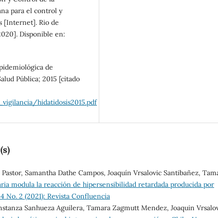
ana para el control y
s [Internet]. Rio de
2020]. Disponible en:
 epidemiológica de
Salud Pública; 2015 [citado
vigilancia/hidatidosis2015.pdf
(s)
u Pastor, Samantha Dathe Campos, Joaquín Vrsalovic Santibañez, Tam
ria modula la reacción de hipersensibilidad retardada producida por
 4 No. 2 (2021): Revista Confluencia
stanza Sanhueza Aguilera, Tamara Zagmutt Mendez, Joaquin Vrsalov