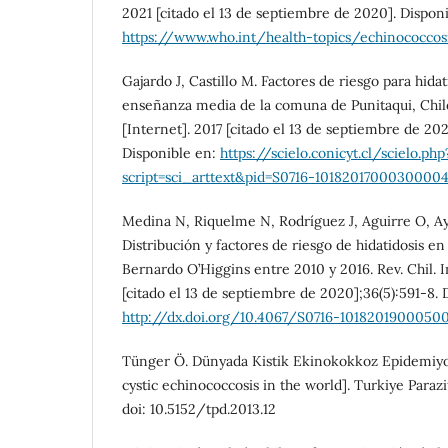
2021 [citado el 13 de septiembre de 2020]. Dispon
https://www.who.int/health-topics/echinococcos
Gajardo J, Castillo M. Factores de riesgo para hida
enseñanza media de la comuna de Punitaqui, Chile. 
[Internet]. 2017 [citado el 13 de septiembre de 20
Disponible en:
https://scielo.conicyt.cl/scielo.php
script=sci_arttext&pid=S0716-1018201700030000
Medina N, Riquelme N, Rodríguez J, Aguirre O, Ay
Distribución y factores de riesgo de hidatidosis en
Bernardo O’Higgins entre 2010 y 2016. Rev. Chil. In
[citado el 13 de septiembre de 2020];36(5):591-8. 
http://dx.doi.org/10.4067/S0716-1018201900050
Tünger Ö. Dünyada Kistik Ekinokokkoz Epidemiyol
cystic echinococcosis in the world]. Turkiye Parazi
doi: 10.5152/tpd.2013.12