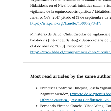
Hidatidosis en el Nivel Local: iniciativa sudameric
vigilancia de la equinococosis quística / hidatidosi
Janeiro: OPS; 2017 [citado el 13 de septiembre de 
https://iris.paho.org/handle/10665.2/34173
Ministerio de Salud, Chile. Circular de vigilancia
hidatidosis [Internet]. Santiago: Subsecretaría de 
el 4 de abril de 2020]. Disponible en:
https://www.hhha.cl/transparencia/eno/circular_
Most read articles by the same author
Francisca Contreras Hinojosa, Josefa Vigna
Zagmutt Mendez,
Extracto de Maytenus boa
Lithraea caustica.
,
Revista Confluencia: Vol.
Fernando Vivanco Concha, Yihao Wang, Con