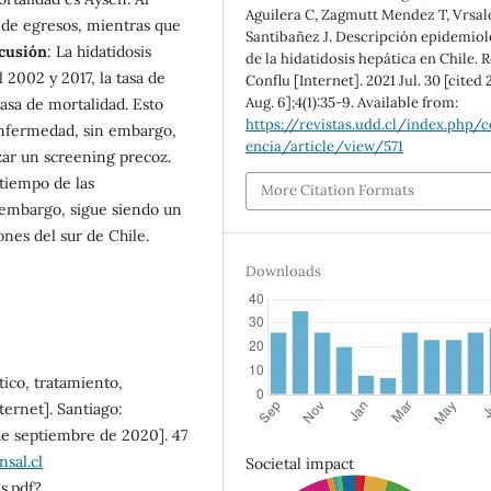
Aguilera C, Zagmutt Mendez T, Vrsal
 de egresos, mientras que
Santibañez J. Descripción epidemiol
cusión
: La hidatidosis
de la hidatidosis hepática en Chile. 
 2002 y 2017, la tasa de
Conflu [Internet]. 2021 Jul. 30 [cited
Aug. 6];4(1):35-9. Available from:
asa de mortalidad. Esto
https://revistas.udd.cl/index.php/c
enfermedad, sin embargo,
encia/article/view/571
izar un screening precoz.
 tiempo de las
More Citation Formats
n embargo, sigue siendo un
ones del sur de Chile.
Downloads
tico, tratamiento,
ternet]. Santiago:
 de septiembre de 2020]. 47
nsal.cl
Societal impact
s.pdf?