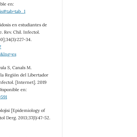
SDG10: Reduced
ible en:
inequalities (9%)
is#tab=tab_1
tidosis en estudiantes de
Rev. Chil. Infectol.
20];34(3):227-34.
?
4&lng=es
ala S, Canals M.
 la Región del Libertador
fectol. [Internet]. 2019
Disponible en:
0591
ojisi [Epidemiology of
tol Derg. 2013;37(1):47-52.