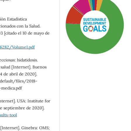
ión Estadística
ionados con la Salud.
3 [citado el 10 de mayo de
/6282/Volume1.pdf
ciosas: hidatidosis.
 salud [Internet]. Buenos
4 de abril de 2020].
default/files/2018-
-medica.pdf
SDG3: Good health and
well-being (71%)
ternet]. USA: Institute for
 de septiembre de 2020].
SDG5: Gender equality
ults-tool
(10%)
 [Internet]. Ginebra: OMS;