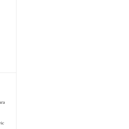
ara
ic