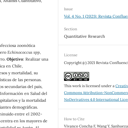
 Análisis Cuantitativo,
Issue
Vol. 4 No. 1 (2021): Revista Conflu
Section
Quantitative Research
nfecciosa zoonótica
nero
Echinococcus spp
,
License
rro.
Objetivo
: Realizar una
Copyright (c) 2021 Revista Confluenc
ica en Chile,
sos y mortalidad, su
sticas de las personas.
This work is licensed under a
Creati
tos secundarias del país,
Commons Attribution-NonCommerc
 Información en Salud del
NoDerivatives 4.0 International Lic
pitalarios y la mortalidad
riantes demográficas.
sminuido entre el 2002-
How to Cite
ncentra en los mayores de
Vivanco Concha F, Wang Y, Sanhuez
rtalidad es Aysén. Al