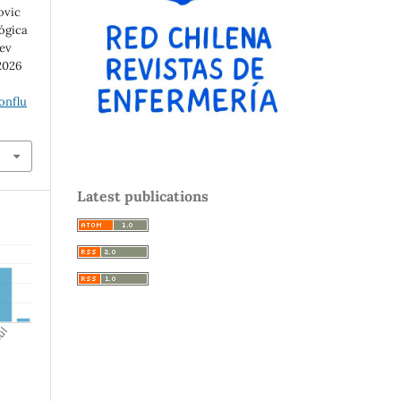
ovic
ógica
Rev
 2026
onflu
Latest publications