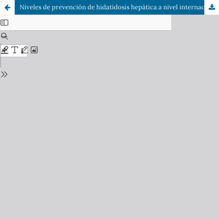
Niveles de prevención de hidatidosis hepática a nivel internacional en comparación a Chile: Una revisión bibliográfica.