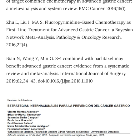
of target combined chemotherapy in advanced gastric cancer:
a meta-analysis and system review. BMC Cancer. 2016;16(1).
Zhu L, Liu J, MA S. Fluoropyrimidine-Based Chemotherapy as
First-Line Treatment for Advanced Gastric Cancer: a Bayesian
Network Meta-Analysis. Pathology & Oncology Research.
2016;22(4).
Bian N, Wang Y, Min G. S-1 combined with paclitaxel may
benefit advanced gastric cancer: evidence from a systematic
review and meta-analysis. International Journal of Surgery.
2019;62,34–43. doi:10.1016/j.ijsu.2018.11.010