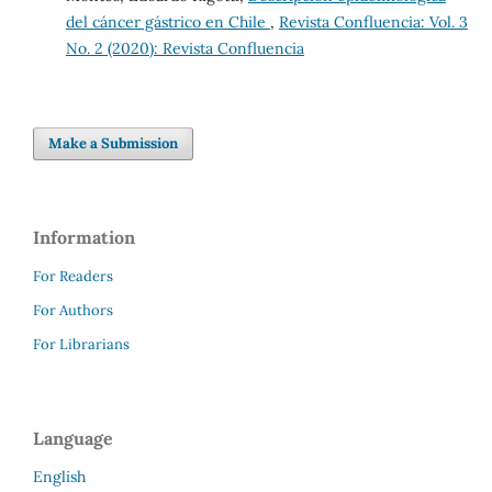
del cáncer gástrico en Chile
,
Revista Confluencia: Vol. 3
No. 2 (2020): Revista Confluencia
Make a Submission
Information
For Readers
For Authors
For Librarians
Language
English