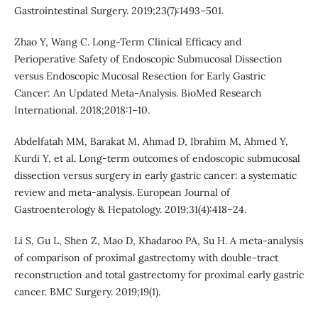
Gastrointestinal Surgery. 2019;23(7):1493–501.
Zhao Y, Wang C. Long-Term Clinical Efficacy and
Perioperative Safety of Endoscopic Submucosal Dissection
versus Endoscopic Mucosal Resection for Early Gastric
Cancer: An Updated Meta-Analysis. BioMed Research
International. 2018;2018:1–10.
Abdelfatah MM, Barakat M, Ahmad D, Ibrahim M, Ahmed Y,
Kurdi Y, et al. Long‐term outcomes of endoscopic submucosal
dissection versus surgery in early gastric cancer: a systematic
review and meta-analysis. European Journal of
Gastroenterology & Hepatology. 2019;31(4):418–24.
Li S, Gu L, Shen Z, Mao D, Khadaroo PA, Su H. A meta-analysis
of comparison of proximal gastrectomy with double-tract
reconstruction and total gastrectomy for proximal early gastric
cancer. BMC Surgery. 2019;19(1).