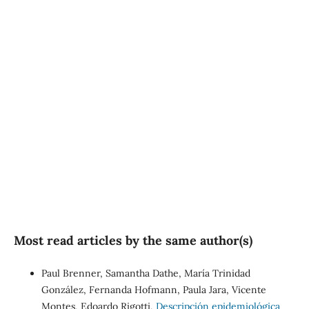
SDG3: Good health and
well-being (91%)
SDG2: Zero hunger (3%)
SDG10: Reduced
inequalities (2%)
Most read articles by the same author(s)
Paul Brenner, Samantha Dathe, María Trinidad
González, Fernanda Hofmann, Paula Jara, Vicente
Montes, Edoardo Rigotti,
Descripción epidemiológica