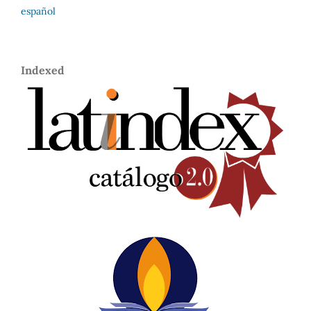
español
Indexed