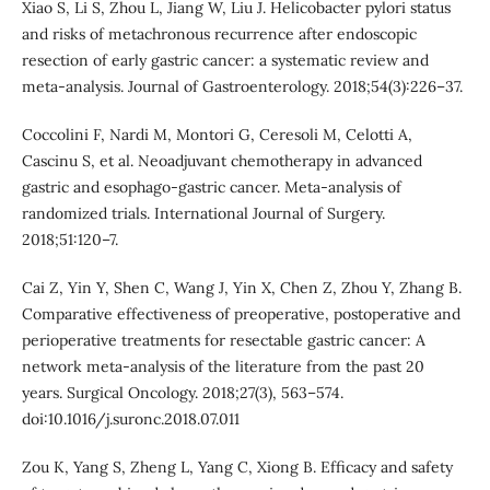
Xiao S, Li S, Zhou L, Jiang W, Liu J. Helicobacter pylori status
and risks of metachronous recurrence after endoscopic
resection of early gastric cancer: a systematic review and
meta-analysis. Journal of Gastroenterology. 2018;54(3):226–37.
Coccolini F, Nardi M, Montori G, Ceresoli M, Celotti A,
Cascinu S, et al. Neoadjuvant chemotherapy in advanced
gastric and esophago-gastric cancer. Meta-analysis of
randomized trials. International Journal of Surgery.
2018;51:120–7.
Cai Z, Yin Y, Shen C, Wang J, Yin X, Chen Z, Zhou Y, Zhang B.
Comparative effectiveness of preoperative, postoperative and
perioperative treatments for resectable gastric cancer: A
network meta-analysis of the literature from the past 20
years. Surgical Oncology. 2018;27(3), 563–574.
doi:10.1016/j.suronc.2018.07.011
Zou K, Yang S, Zheng L, Yang C, Xiong B. Efficacy and safety