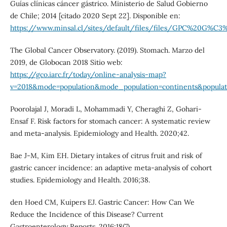
Guías clínicas cáncer gástrico. Ministerio de Salud Gobierno
de Chile; 2014 [citado 2020 Sept 22]. Disponible en:
https://www.minsal.cl/sites/default/files/files/GPC%20G%C3%
The Global Cancer Observatory. (2019). Stomach. Marzo del
2019, de Globocan 2018 Sitio web:
https://gco.iarc.fr/today/online-analysis-map?
v=2018&mode=population&mode_population=continents&popula
Poorolajal J, Moradi L, Mohammadi Y, Cheraghi Z, Gohari-
Ensaf F. Risk factors for stomach cancer: A systematic review
and meta-analysis. Epidemiology and Health. 2020;42.
Bae J-M, Kim EH. Dietary intakes of citrus fruit and risk of
gastric cancer incidence: an adaptive meta-analysis of cohort
studies. Epidemiology and Health. 2016;38.
den Hoed CM, Kuipers EJ. Gastric Cancer: How Can We
Reduce the Incidence of this Disease? Current
Gastroenterology Reports. 2016;18(7).