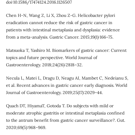
doi:10.1586/17474124.2016.1126507
Chen H-N, Wang Z, Li X, Zhou Z-G. Helicobacter pylori
eradication cannot reduce the risk of gastric cancer in
patients with intestinal metaplasia and dysplasia: evidence
from a meta-analysis. Gastric Cancer. 2015;19(1):166–75.
Matsuoka T, Yashiro M. Biomarkers of gastric cancer: Current
topics and future perspective. World Journal of
Gastroenterology. 2018;24(26):2818–32.
Necula L, Matei L, Dragu D, Neagu AI, Mambet C, Nedeianu S,
et al. Recent advances in gastric cancer early diagnosis. World
Journal of Gastroenterology. 2019;25(17):2029–44.
Quach DT, HiyamaT, Gotoda T. Do subjects with mild or
moderate atrophic gastritis or intestinal metaplasia confined
to the antrum benefit from gastric cancer surveillance?. Gut.
2020;69(5):968–969.