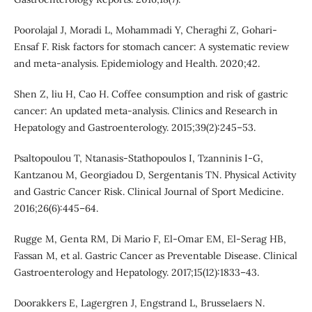
Poorolajal J, Moradi L, Mohammadi Y, Cheraghi Z, Gohari-
Ensaf F. Risk factors for stomach cancer: A systematic review
and meta-analysis. Epidemiology and Health. 2020;42.
Shen Z, liu H, Cao H. Coffee consumption and risk of gastric
cancer: An updated meta-analysis. Clinics and Research in
Hepatology and Gastroenterology. 2015;39(2):245–53.
Psaltopoulou T, Ntanasis-Stathopoulos I, Tzanninis I-G,
Kantzanou M, Georgiadou D, Sergentanis TN. Physical Activity
and Gastric Cancer Risk. Clinical Journal of Sport Medicine.
2016;26(6):445–64.
Rugge M, Genta RM, Di Mario F, El-Omar EM, El-Serag HB,
Fassan M, et al. Gastric Cancer as Preventable Disease. Clinical
Gastroenterology and Hepatology. 2017;15(12):1833–43.
Doorakkers E, Lagergren J, Engstrand L, Brusselaers N.