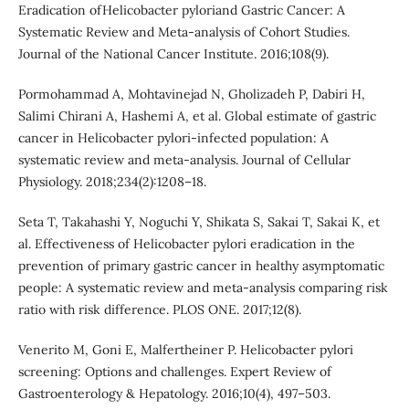
Eradication ofHelicobacter pyloriand Gastric Cancer: A
Systematic Review and Meta-analysis of Cohort Studies.
Journal of the National Cancer Institute. 2016;108(9).
Pormohammad A, Mohtavinejad N, Gholizadeh P, Dabiri H,
Salimi Chirani A, Hashemi A, et al. Global estimate of gastric
cancer in Helicobacter pylori-infected population: A
systematic review and meta-analysis. Journal of Cellular
Physiology. 2018;234(2):1208–18.
Seta T, Takahashi Y, Noguchi Y, Shikata S, Sakai T, Sakai K, et
al. Effectiveness of Helicobacter pylori eradication in the
prevention of primary gastric cancer in healthy asymptomatic
people: A systematic review and meta-analysis comparing risk
ratio with risk difference. PLOS ONE. 2017;12(8).
Venerito M, Goni E, Malfertheiner P. Helicobacter pylori
screening: Options and challenges. Expert Review of
Gastroenterology & Hepatology. 2016;10(4), 497–503.