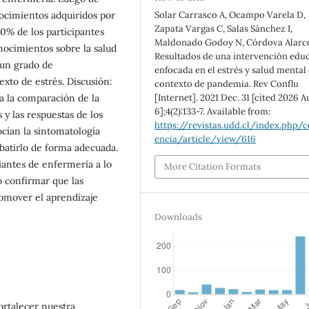
Solar Carrasco A, Ocampo Varela D,
nocimientos adquiridos por
Zapata Vargas C, Salas Sánchez I,
00% de los participantes
Maldonado Godoy N, Córdova Alarcó
nocimientos sobre la salud
Resultados de una intervención edu
 un grado de
enfocada en el estrés y salud mental 
xto de estrés. Discusión:
contexto de pandemia. Rev Conflu
[Internet]. 2021 Dec. 31 [cited 2026 A
 a la comparación de la
6];4(2):133-7. Available from:
 y las respuestas de los
https://revistas.udd.cl/index.php/c
ocían la sintomatología
encia/article/view/616
batirlo de forma adecuada.
iantes de enfermería a lo
More Citation Formats
ó confirmar que las
omover el aprendizaje
Downloads
ortalecer nuestra