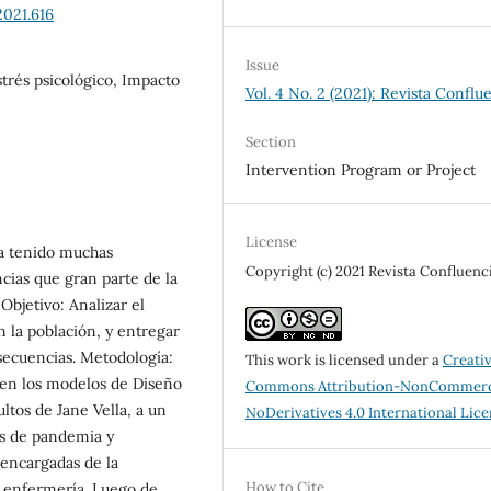
2021.616
Issue
trés psicológico, Impacto
Vol. 4 No. 2 (2021): Revista Conflu
Section
Intervention Program or Project
License
a tenido muchas
Copyright (c) 2021 Revista Confluenc
cias que gran parte de la
Objetivo: Analizar el
 la población, y entregar
secuencias. Metodología:
This work is licensed under a
Creati
 en los modelos de Diseño
Commons Attribution-NonCommerc
ltos de Jane Vella, a un
NoDerivatives 4.0 International Lic
os de pandemia y
 encargadas de la
How to Cite
e enfermería. Luego de