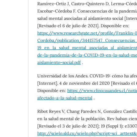
Ramírez-Ortiz J, Castro-Quintero D, Lerma-Córdo
Escobar-Córdoba F. Consecuencias de la pandemia
salud mental asociadas al aislamiento social [Inte
[Revisado el 6 de julio de 2021]. Disponible en:
https://www.researchgate.net/profile/Franklin-
Cordoba/publication/344157547_Consecuencia
19_en_la_salud_mental_asociadas_al_aislamien
de-la-pandemia-de-la-COVID-19-en-la-salud-men
aislamiento-social.pdf
.
Universidad de los Andes. COVID-19: cómo ha afec
[Internet]. 4 de noviembre del 2020 [Revisado el 6
Disponible en:
https://www.clinicauandes.cl/not
afectado-a-la-salud-mental
.
Ribot Reyes V, Chang Paredes N, González Castill
en la salud mental de la población. Rev haban cie
[Revisado el 3 de julio de 2021]; 19 (Suppl 1): e330
http://scielo.sld.cu/scielo.php?script=sci_arttext