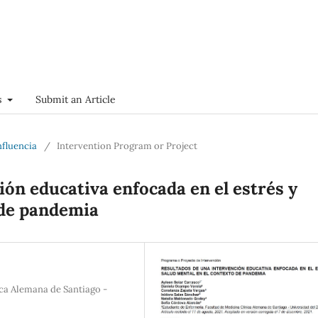
s
Submit an Article
nfluencia
/
Intervention Program or Project
ón educativa enfocada en el estrés y
 de pandemia
ica Alemana de Santiago -