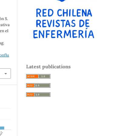
n S.
cativa
en el
ug.
onflu
Latest publications