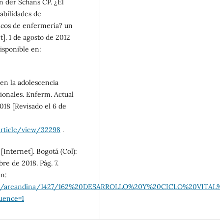
 der Schans CP. ¿El
abilidades de
ticos de enfermería? un
]. 1 de agosto de 2012
Disponible en:
en la adolescencia
ionales. Enferm. Actual
2018 [Revisado el 6 de
/article/view/32298
.
 [Internet]. Bogotá (Col):
re de 2018. Pág. 7.
en:
handle/areandina/1427/162%20DESARROLLO%20Y%20CICLO%20VITAL
ence=1