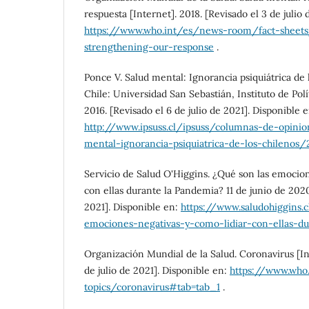
respuesta [Internet]. 2018. [Revisado el 3 de julio 
https://www.who.int/es/news-room/fact-sheets
strengthening-our-response
.
Ponce V. Salud mental: Ignorancia psiquiátrica de l
Chile: Universidad San Sebastián, Instituto de Polí
2016. [Revisado el 6 de julio de 2021]. Disponible e
http://www.ipsuss.cl/ipsuss/columnas-de-opinio
mental-ignorancia-psiquiatrica-de-los-chilenos
Servicio de Salud O'Higgins. ¿Qué son las emocion
con ellas durante la Pandemia? 11 de junio de 2020.
2021]. Disponible en:
https://www.saludohiggins.
emociones-negativas-y-como-lidiar-con-ellas-d
Organización Mundial de la Salud. Coronavirus [Int
de julio de 2021]. Disponible en:
https://www.who.
topics/coronavirus#tab=tab_1
.