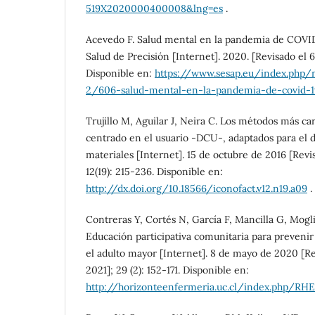
519X2020000400008&lng=es
.
Acevedo F. Salud mental en la pandemia de COVID
Salud de Precisión [Internet]. 2020. [Revisado el 
Disponible en:
https://www.sesap.eu/index.php/no
2/606-salud-mental-en-la-pandemia-de-covid-1
Trujillo M, Aguilar J, Neira C. Los métodos más car
centrado en el usuario -DCU-, adaptados para el d
materiales [Internet]. 15 de octubre de 2016 [Revis
12(19): 215-236. Disponible en:
http://dx.doi.org/10.18566/iconofact.v12.n19.a09
.
Contreras Y, Cortés N, García F, Mancilla G, Moglia 
Educación participativa comunitaria para prevenir
el adulto mayor [Internet]. 8 de mayo de 2020 [Rev
2021]; 29 (2): 152-171. Disponible en:
http://horizonteenfermeria.uc.cl/index.php/RH