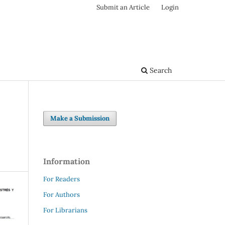
Submit an Article
Login
Search
Make a Submission
Information
For Readers
For Authors
For Librarians