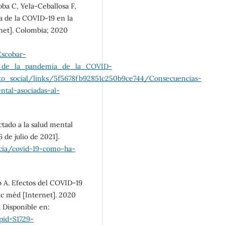
ba C, Yela-Ceballosa F,
 de la COVID-19 en la
rnet]. Colombia; 2020
Escobar-
s_de_la_pandemia_de_la_COVID-
to_social/links/5f5678fb92851c250b9ce744/Consecuencias-
tal-asociadas-al-
tado a la salud mental
 de julio de 2021].
icia/covid-19-como-ha-
o A. Efectos del COVID-19
nc méd [Internet]. 2020
7. Disponible en:
&pid=S1729-