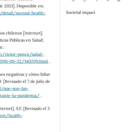
de 2021]. Disponible en:
Societal impact
/detail/mental-health-
os chilenos [Internet].
ticas Públicas en Salud;
n:
n/victor-ponce/salud-
/2016-06-22/140209.html
.
es negativas y cómo lidiar
 [Revisado el 7 de julio de
cl/que-son-las-
urante-la-pandemia/
.
ernet]. S.F. [Revisado el 3
int/health-