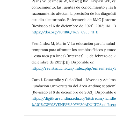
Paans W, Sermeus W, Nieweg RM, Krijnen WP, van
conocimiento, las fuentes de conocimiento y las h
razonamiento afectan la precisión de los diagnós
estudio aleatorizado. Enfermería de BMC [Internet
[Revisado el 6 de diciembre de 2021]; 2012; 11:11. 
https://doi.org/10.1186/1472-6955-11-11
.
Fernández M, Marín V. La educación para la salud 
temprana para afrontar los cambios físicos y emoc
Costa Rica (en línea) [Internet]. 15 de febrero de 
diciembre de 2021]; (1). Disponible en:
https://revistas.ucr.ac.cr/index.php/enfermeria
Caro J. Desarrollo y Ciclo Vital - Jóvenes y Adultos
Fundación Universitaria del Área Andina; septiemb
[Revisado el 6 de diciembre de 2021]. Disponible 
https://digitk.areandina.edu.co/bitstream/
%20J%C3%93VENES%20Y%20ADULTOS.pdf?sequ