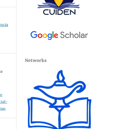
encia
Networks
ia
ve
ial-
ense
.