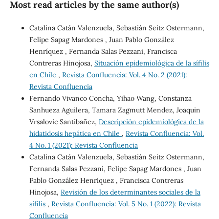
Most read articles by the same author(s)
Catalina Catán Valenzuela, Sebastián Seitz Ostermann,
Felipe Sapag Mardones , Juan Pablo González
Henríquez , Fernanda Salas Pezzani, Francisca
Contreras Hinojosa,
Situación epidemiológica de la sífilis
en Chile
,
Revista Confluencia: Vol. 4 No. 2 (2021):
Revista Confluencia
Fernando Vivanco Concha, Yihao Wang, Constanza
Sanhueza Aguilera, Tamara Zagmutt Mendez, Joaquin
Vrsalovic Santibañez,
Descripción epidemiológica de la
hidatidosis hepática en Chile
,
Revista Confluencia: Vol.
4 No. 1 (2021): Revista Confluencia
Catalina Catán Valenzuela, Sebastián Seitz Ostermann,
Fernanda Salas Pezzani, Felipe Sapag Mardones , Juan
Pablo González Henríquez , Francisca Contreras
Hinojosa,
Revisión de los determinantes sociales de la
sífilis
,
Revista Confluencia: Vol. 5 No. 1 (2022): Revista
Confluencia