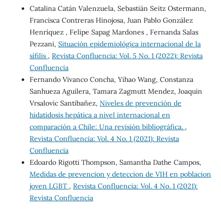
Catalina Catán Valenzuela, Sebastián Seitz Ostermann,
Francisca Contreras Hinojosa, Juan Pablo González
Henríquez , Felipe Sapag Mardones , Fernanda Salas
Pezzani,
Situación epidemiológica internacional de la
sífilis
,
Revista Confluencia: Vol. 5 No. 1 (2022): Revista
Confluencia
Fernando Vivanco Concha, Yihao Wang, Constanza
Sanhueza Aguilera, Tamara Zagmutt Mendez, Joaquin
Vrsalovic Santibañez,
Niveles de prevención de
hidatidosis hepática a nivel internacional en
comparación a Chile: Una revisión bibliográfica.
,
Revista Confluencia: Vol. 4 No. 1 (2021): Revista
Confluencia
Edoardo Rigotti Thompson, Samantha Dathe Campos,
Medidas de prevencion y deteccion de VIH en poblacion
joven LGBT
,
Revista Confluencia: Vol. 4 No. 1 (2021):
Revista Confluencia