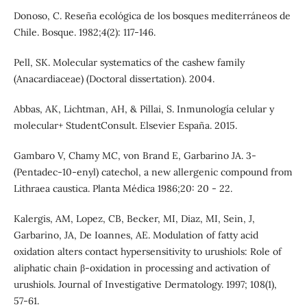
Donoso, C. Reseña ecológica de los bosques mediterráneos de
Chile. Bosque. 1982;4(2): 117-146.
Pell, SK. Molecular systematics of the cashew family
(Anacardiaceae) (Doctoral dissertation). 2004.
Abbas, AK, Lichtman, AH, & Pillai, S. Inmunología celular y
molecular+ StudentConsult. Elsevier España. 2015.
Gambaro V, Chamy MC, von Brand E, Garbarino JA. 3-
(Pentadec-10-enyl) catechol, a new allergenic compound from
Lithraea caustica. Planta Médica 1986;20: 20 - 22.
Kalergis, AM, Lopez, CB, Becker, MI, Diaz, MI, Sein, J,
Garbarino, JA, De Ioannes, AE. Modulation of fatty acid
oxidation alters contact hypersensitivity to urushiols: Role of
aliphatic chain β-oxidation in processing and activation of
urushiols. Journal of Investigative Dermatology. 1997; 108(1),
57-61.