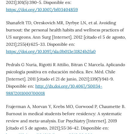
2021];101(5):390-5. Disponible en:
https://doi.org/10.1007/bf03404859
Shanafelt TD, Oreskovich MR, Dyrbye LN, et al. Avoiding
burnout: the personal health habits and wellness practices of
US surgeons. Ann Surg [Internet]. 2012 [citado el 5 de agosto,
2021];255(4):625-33. Disponible en:
https://doi.org/10.1097/sla.0b013e31824b2fa0
Pedrals G Nuria, Rigotti R Attilio, Bitran C Marcela. Aplicando
psicología positiva en educación médica. Rev. Méd. Chile
[Internet]. 2011 [citado el 21 de junio, 2021];139(7):941-9.
Disponible en:
http://dx.doi.org/10.4067/S0034-
98872011000700018
Frajerman A, Morvan Y, Krebs MO, Gorwood P, Chaumette B.
Burnout in medical students before residency: A systematic
review and meta-analysis. Eur Psychiatry [Internet]. 2019
[citado el 5 de agosto, 2021];55:36-42. Disponible en: