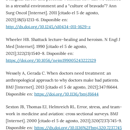
in a stressful environment and a “culture of bravado”? Ann
Surg Oncol [Internet]. 2011 [citado el 5 de agosto,
2021];18(5):1213-6. Disponible en:
http://dx.doi.org/10.1245/s10434-011-1629-z
Wheeler HB. Shattuck lecture-healing and heroism. N Engl J
Med [Internet]. 1990 [citado el 5 de agosto,
2021];322(21):1540-8. Disponible en:
https://doi.org/10.1056/nejm199005243222129
Wessely A, Gerada C. When doctors need treatment: an
anthropological approach to why doctors make bad patients.
BMJ [Internet]. 2013 [citado el 5 de agosto, 2021];347:f6644.
Disponible en:
https://doi.org/10.1136/bmj.f6644
Sexton JB, Thomas EJ, Helmreich RL. Error, stress, and team-
work in medicine and aviation: cross sectional surveys. BMJ
[Internet]. 2000 [citado el 5 de agosto, 2021];320(7237):745-9.
Disponible en:
https://dx.doi.org/10.1136%2Fbmj.320.7237.745