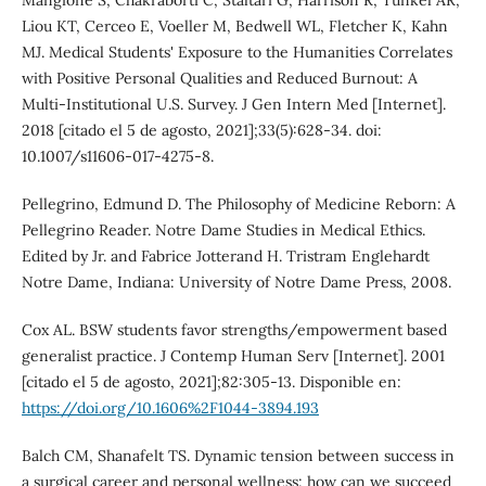
Liou KT, Cerceo E, Voeller M, Bedwell WL, Fletcher K, Kahn
MJ. Medical Students' Exposure to the Humanities Correlates
with Positive Personal Qualities and Reduced Burnout: A
Multi-Institutional U.S. Survey. J Gen Intern Med [Internet].
2018 [citado el 5 de agosto, 2021];33(5):628-34. doi:
10.1007/s11606-017-4275-8.
Pellegrino, Edmund D. The Philosophy of Medicine Reborn: A
Pellegrino Reader. Notre Dame Studies in Medical Ethics.
Edited by Jr. and Fabrice Jotterand H. Tristram Englehardt
Notre Dame, Indiana: University of Notre Dame Press, 2008.
Cox AL. BSW students favor strengths/empowerment based
generalist practice. J Contemp Human Serv [Internet]. 2001
[citado el 5 de agosto, 2021];82:305-13. Disponible en:
https://doi.org/10.1606%2F1044-3894.193
Balch CM, Shanafelt TS. Dynamic tension between success in
a surgical career and personal wellness: how can we succeed