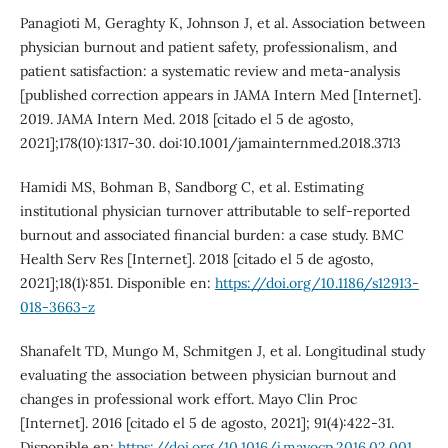
Panagioti M, Geraghty K, Johnson J, et al. Association between
physician burnout and patient safety, professionalism, and
patient satisfaction: a systematic review and meta-analysis
[published correction appears in JAMA Intern Med [Internet].
2019. JAMA Intern Med. 2018 [citado el 5 de agosto,
2021];178(10):1317-30. doi:10.1001/jamainternmed.2018.3713
Hamidi MS, Bohman B, Sandborg C, et al. Estimating
institutional physician turnover attributable to self-reported
burnout and associated financial burden: a case study. BMC
Health Serv Res [Internet]. 2018 [citado el 5 de agosto,
2021];18(1):851. Disponible en:
https://doi.org/10.1186/s12913-
018-3663-z
Shanafelt TD, Mungo M, Schmitgen J, et al. Longitudinal study
evaluating the association between physician burnout and
changes in professional work effort. Mayo Clin Proc
[Internet]. 2016 [citado el 5 de agosto, 2021]; 91(4):422-31.
Disponible en:
https://doi.org/10.1016/j.mayocp.2016.02.001