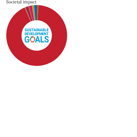
Societal impact
SDG4: Quality Education
(92%)
SDG8: Decent work and
economic growth (1%)