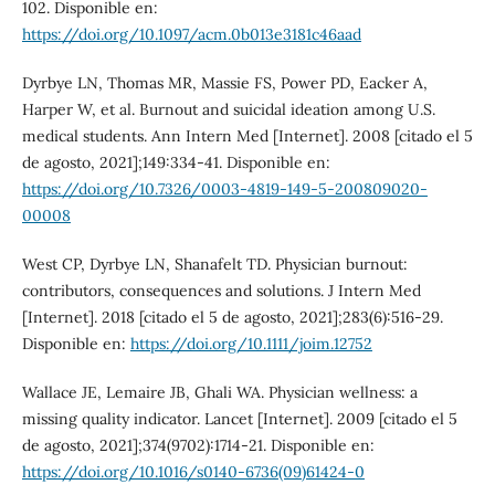
102. Disponible en:
https://doi.org/10.1097/acm.0b013e3181c46aad
Dyrbye LN, Thomas MR, Massie FS, Power PD, Eacker A,
Harper W, et al. Burnout and suicidal ideation among U.S.
medical students. Ann Intern Med [Internet]. 2008 [citado el 5
de agosto, 2021];149:334-41. Disponible en:
https://doi.org/10.7326/0003-4819-149-5-200809020-
00008
West CP, Dyrbye LN, Shanafelt TD. Physician burnout:
contributors, consequences and solutions. J Intern Med
[Internet]. 2018 [citado el 5 de agosto, 2021];283(6):516-29.
Disponible en:
https://doi.org/10.1111/joim.12752
Wallace JE, Lemaire JB, Ghali WA. Physician wellness: a
missing quality indicator. Lancet [Internet]. 2009 [citado el 5
de agosto, 2021];374(9702):1714-21. Disponible en:
https://doi.org/10.1016/s0140-6736(09)61424-0