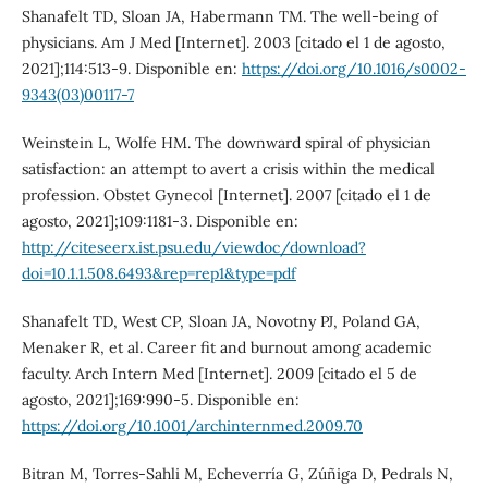
Shanafelt TD, Sloan JA, Habermann TM. The well-being of
physicians. Am J Med [Internet]. 2003 [citado el 1 de agosto,
2021];114:513-9. Disponible en:
https://doi.org/10.1016/s0002-
9343(03)00117-7
Weinstein L, Wolfe HM. The downward spiral of physician
satisfaction: an attempt to avert a crisis within the medical
profession. Obstet Gynecol [Internet]. 2007 [citado el 1 de
agosto, 2021];109:1181-3. Disponible en:
http://citeseerx.ist.psu.edu/viewdoc/download?
doi=10.1.1.508.6493&rep=rep1&type=pdf
Shanafelt TD, West CP, Sloan JA, Novotny PJ, Poland GA,
Menaker R, et al. Career fit and burnout among academic
faculty. Arch Intern Med [Internet]. 2009 [citado el 5 de
agosto, 2021];169:990-5. Disponible en:
https://doi.org/10.1001/archinternmed.2009.70
Bitran M, Torres-Sahli M, Echeverría G, Zúñiga D, Pedrals N,