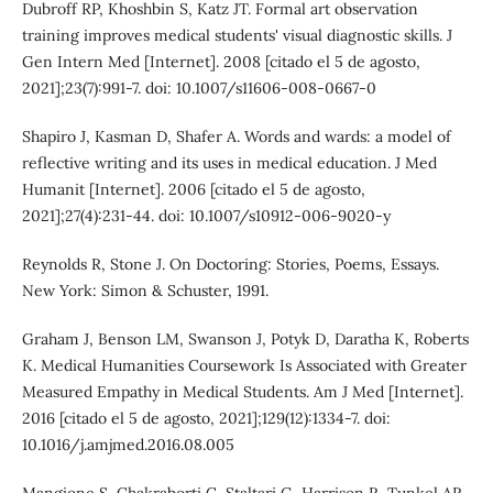
Dubroff RP, Khoshbin S, Katz JT. Formal art observation
training improves medical students' visual diagnostic skills. J
Gen Intern Med [Internet]. 2008 [citado el 5 de agosto,
2021];23(7):991-7. doi: 10.1007/s11606-008-0667-0
Shapiro J, Kasman D, Shafer A. Words and wards: a model of
reflective writing and its uses in medical education. J Med
Humanit [Internet]. 2006 [citado el 5 de agosto,
2021];27(4):231-44. doi: 10.1007/s10912-006-9020-y
Reynolds R, Stone J. On Doctoring: Stories, Poems, Essays.
New York: Simon & Schuster, 1991.
Graham J, Benson LM, Swanson J, Potyk D, Daratha K, Roberts
K. Medical Humanities Coursework Is Associated with Greater
Measured Empathy in Medical Students. Am J Med [Internet].
2016 [citado el 5 de agosto, 2021];129(12):1334-7. doi:
10.1016/j.amjmed.2016.08.005
Mangione S, Chakraborti C, Staltari G, Harrison R, Tunkel AR,