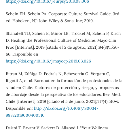
https://doi.org/10.1016/j.eurpsy.2018.08.006
Schein EH, Schein PA. Corporate Culture Survival Guide. 3rd
ed. Hoboken, NJ: John Wiley & Sons, Inc; 2019.
Shanafelt TD, Schein E, Minor LB, Trockel M, Schein P, Kirch
D. Healing the Professional Culture of Medicine. Mayo Clin
Proc [Internet]. 2019 [citado el 5 de agosto, 2021];94(8):1556-
66. Disponible en
https://doi.org/10.1016/j.mayocp.2019.03.026
Bitran M, Zúñiga D, Pedrals N, Echeverría G, Vergara C,
Rigotti A, et al. Burnout en la formación de profesionales de la
salud en Chile: Factores de protección y riesgo, y propuestas
de abordaje desde la perspectiva de los educadores. Rev. Méd.
Chile [Internet]. 2019 [citado el 5 de junio, 2021];147(4):510-7.
Disponible en:
http://dx.doi.org/10.4067/S0034-
98872019000400510
Dajani T, Bryant V, Sackett D, Allgood J. “Your Wellness