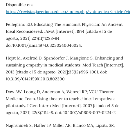
Disponible en:
https://revistas.javeriana.edu.co/index.php/vnimedica/article/
Pellegrino ED. Educating The Humanist Physician: An Ancient
Ideal Reconsidered. JAMA [Internet]. 1974 [citado el 5 de
agosto, 2021];227(11):1288-94.
doi:10.1001/jama.1974.03230240046024.
Hojat M, Axelrod D, Spandorfer J, Mangione S. Enhancing and
sustaining empathy in medical students. Med Teach [Internet].
2013 [citado el 5 de agosto, 2021];35(12):996-1001. doi:
10.3109/0142159X.2013.802300
Dow AW, Leong D, Anderson A, Wenzel RP; VCU Theater-
Medicine Team. Using theater to teach clinical empathy: a
pilot study. J Gen Intern Med [Internet]. 2007 [citado el 5 de
agosto, 2021];22(8):1114-8. doi: 10.1007/s11606-007-0224-2
Naghshineh S, Hafler JP, Miller AR, Blanco MA, Lipsitz SR,