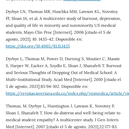
Dyrbye LN, Thomas MR, Huschka MM, Lawson KL, Novotny
PJ, Sloan JA, et al. A multicenter study of burnout, depression,
and quality of life in minority and nonminority US medical
students. Mayo Clin Proc [Internet]. 2006 [citado el 5 de
agosto, 2021]; 81: 1435-42. Disponible en:
https://doi.org/10.4065/81.11.1435
Dyrbye L, Thomas M, Power D, Durning S, Moutier C, Massie
S, Harper W, Eacker A, Szydlo E, Sloan J, Shanafelt T. Burnout
and Serious Thoughts of Dropping Out of Medical School: A
Multi-Institutional Study. Acad Med [Internet]. 2010 [citado el
5 de agosto, 2021];85:94-102. Disponible en:
https://revistas.javeriana.edu.co/index.php/vnimedica/article/v
Thomas, M. Dyrbye L, Huntington J, Lawson K, Novotny P,
Sloan J, Shanafelt T. How do distress and well-being relate to
medical student empathy? A multicenter study. J Gen Intern
Med [Internet]. 2007 [citado el 5 de agosto, 2021];22:177-83.