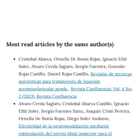
Most read articles by the same author(s)
Cristobal Abarca, Ornella De Bonis Rojas, Ignacio Eltit
Soler, Alvaro Cerda Sagues, Sergio Fuentes, Gonzalo
Rojas Castillo, Daniel Rojas Castillo,
Revisión de técnicas
quirúrgicas para tratamiento de luxación
acromioclavicular aguda
,
Revista Confluencia: Vol. 4 No.
2 (2021): Revista Confluencia
Alvaro Cerda Sagüés, Cristobal Abarca Castillo, Ignacio
Eltit Soler, Sergio Fuentes Sainz, Joaquin Cristi Pereira,
Ornella De Bonis Rojas, Diego Soler Andonie,
Efectividad de la neuromodulación mediante
estimulación del nervio tibial posterior para el