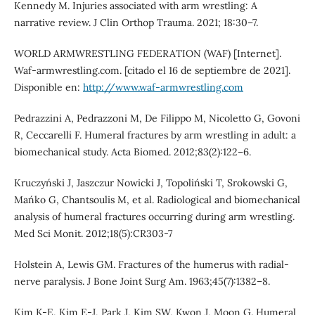
Kennedy M. Injuries associated with arm wrestling: A
narrative review. J Clin Orthop Trauma. 2021; 18:30–7.
WORLD ARMWRESTLING FEDERATION (WAF) [Internet].
Waf-armwrestling.com. [citado el 16 de septiembre de 2021].
Disponible en:
http://www.waf-armwrestling.com
Pedrazzini A, Pedrazzoni M, De Filippo M, Nicoletto G, Govoni
R, Ceccarelli F. Humeral fractures by arm wrestling in adult: a
biomechanical study. Acta Biomed. 2012;83(2):122–6.
Kruczyński J, Jaszczur Nowicki J, Topoliński T, Srokowski G,
Mańko G, Chantsoulis M, et al. Radiological and biomechanical
analysis of humeral fractures occurring during arm wrestling.
Med Sci Monit. 2012;18(5):CR303-7
Holstein A, Lewis GM. Fractures of the humerus with radial-
nerve paralysis. J Bone Joint Surg Am. 1963;45(7):1382–8.
Kim K-E, Kim E-J, Park J, Kim SW, Kwon J, Moon G. Humeral