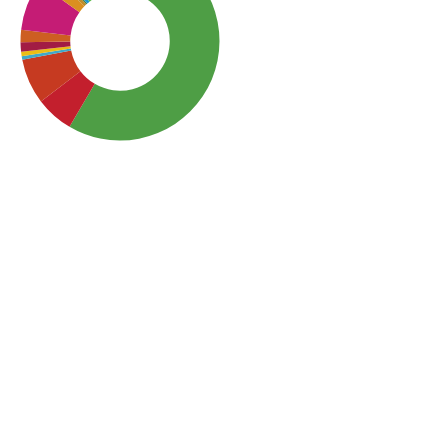
SDG3: Good health and
well-being (55%)
SDG16: Peace, Justice and
strong institutions (9%)
SDG10: Reduced
inequalities (8%)