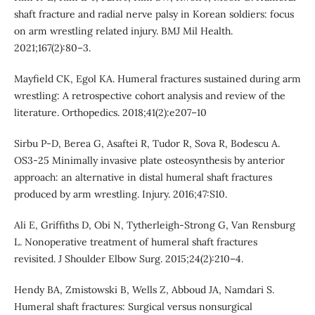
shaft fracture and radial nerve palsy in Korean soldiers: focus
on arm wrestling related injury. BMJ Mil Health.
2021;167(2):80–3.
Mayfield CK, Egol KA. Humeral fractures sustained during arm
wrestling: A retrospective cohort analysis and review of the
literature. Orthopedics. 2018;41(2):e207–10
Sirbu P-D, Berea G, Asaftei R, Tudor R, Sova R, Bodescu A.
OS3-25 Minimally invasive plate osteosynthesis by anterior
approach: an alternative in distal humeral shaft fractures
produced by arm wrestling. Injury. 2016;47:S10.
Ali E, Griffiths D, Obi N, Tytherleigh-Strong G, Van Rensburg
L. Nonoperative treatment of humeral shaft fractures
revisited. J Shoulder Elbow Surg. 2015;24(2):210–4.
Hendy BA, Zmistowski B, Wells Z, Abboud JA, Namdari S.
Humeral shaft fractures: Surgical versus nonsurgical