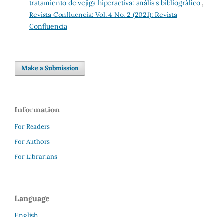
tratamiento de vejiga hiperactiva: análisis bibliográfico
,
Revista Confluencia: Vol. 4 No. 2 (2021): Revista
Confluencia
Make a Submission
Information
For Readers
For Authors
For Librarians
Language
English