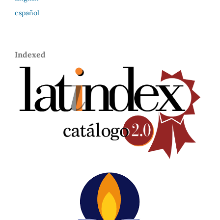
español
Indexed