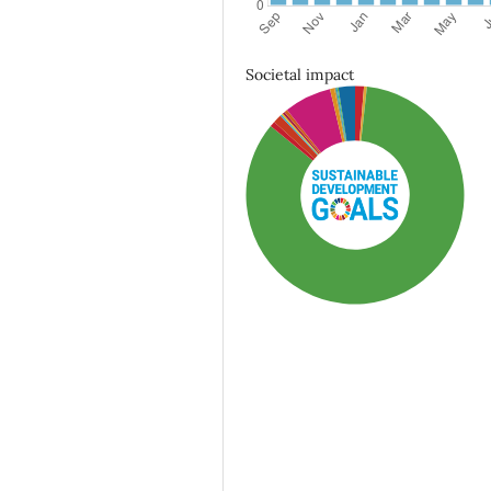
Societal impact
SDG3: Good health and
well-being (84%)