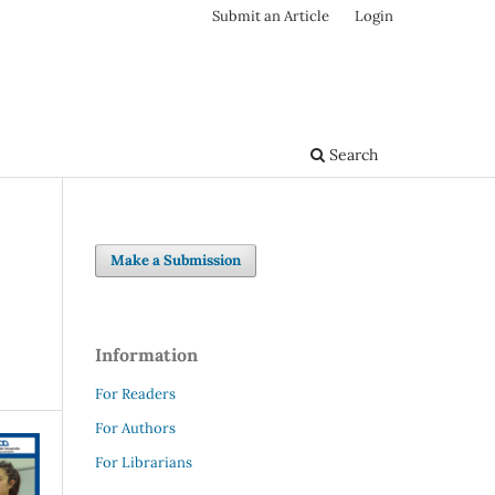
Submit an Article
Login
Search
Make a Submission
Information
For Readers
For Authors
For Librarians