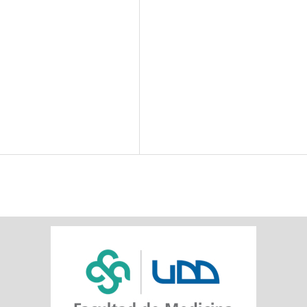
SDG10: Reduced
inequalities (7%)
SDG16: Peace, Justice and
strong institutions (2%)