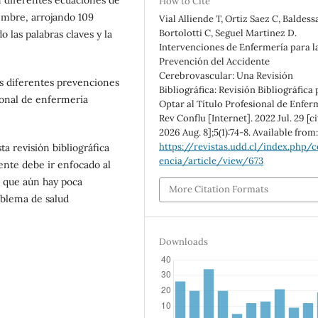
How to Cite
embre, arrojando 109
Vial Alliende T, Ortiz Saez C, Baldess
Bortolotti C, Seguel Martinez D.
 las palabras claves y la
Intervenciones de Enfermería para l
Prevención del Accidente
Cerebrovascular: Una Revisión
as diferentes prevenciones
Bibliográfica: Revisión Bibliográfica
rsonal de enfermería
Optar al Título Profesional de Enfer
Rev Conflu [Internet]. 2022 Jul. 29 [c
2026 Aug. 8];5(1):74-8. Available from
https://revistas.udd.cl/index.php/c
ta revisión bibliográfica
encia/article/view/673
ente debe ir enfocado al
a que aún hay poca
More Citation Formats
oblema de salud
Downloads