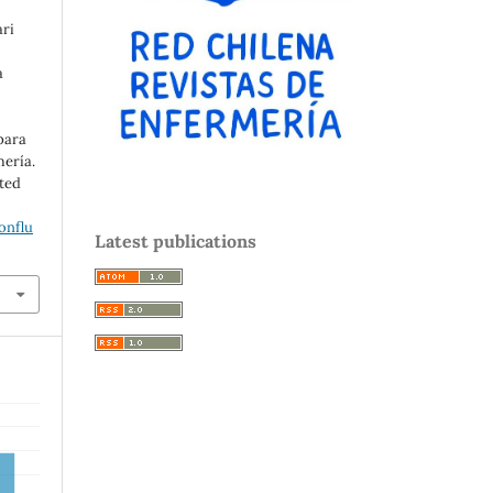
ari
a
 para
mería.
ited
:
onflu
Latest publications