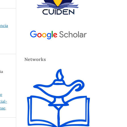
encia
Networks
ia
ve
ial-
ense
.