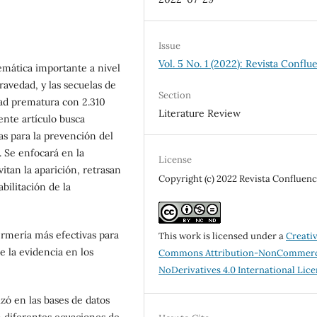
Issue
Vol. 5 No. 1 (2022): Revista Conflu
emática importante a nivel
ravedad, y las secuelas de
Section
ad prematura con 2.310
Literature Review
ente artículo busca
as para la prevención del
 Se enfocará en la
License
itan la aparición, retrasan
Copyright (c) 2022 Revista Confluenc
bilitación de la
ermería más efectivas para
This work is licensed under a
Creati
 la evidencia en los
Commons Attribution-NonCommerc
NoDerivatives 4.0 International Lic
zó en las bases de datos
diferentes ecuaciones de