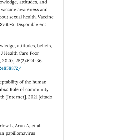
nowledge, attitudes, and
, vaccine awareness and
out sexual health. Vaccine
:8760-5. Disponible en:
ledge, attitudes, beliefs,
 J Health Care Poor
, 2020];25(2):624-36.
/24858872/
ptability of the human
ambia: Role of community
th [Internet]. 2021 [citado
low L, Arun A, et al.
an papillomavirus