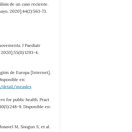
lisis de un caso reciente.
SDG16: Peace, Justice and
mayo, 2020];44(2):563-73.
strong institutions (5%)
SDG3: Good health and
well-being (4%)
movements. J Paediatr
 2020];55(11):1293-4.
gión de Europa [Internet].
Disponible en:
/detail/measles
n for public health. Pract
30(5):248-9. Disponible en:
Mosavel M, Soogun S, et al.