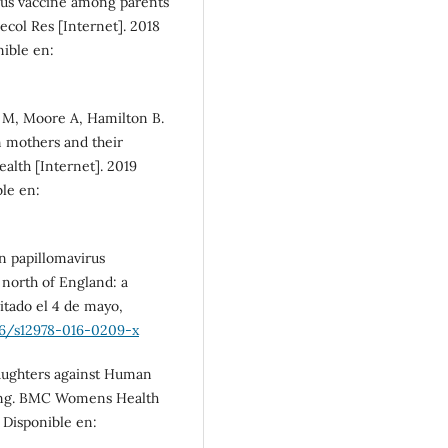
rus vaccine among parents
aecol Res [Internet]. 2018
nible en:
r M, Moore A, Hamilton B.
 mothers and their
ealth [Internet]. 2019
ble en:
n papillomavirus
 north of England: a
citado el 4 de mayo,
186/s12978-016-0209-x
 daughters against Human
ong. BMC Womens Health
. Disponible en: