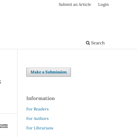
Submit an Article
Login
Search
Make a Submission
s
Information
For Readers
For Authors
For Librarians