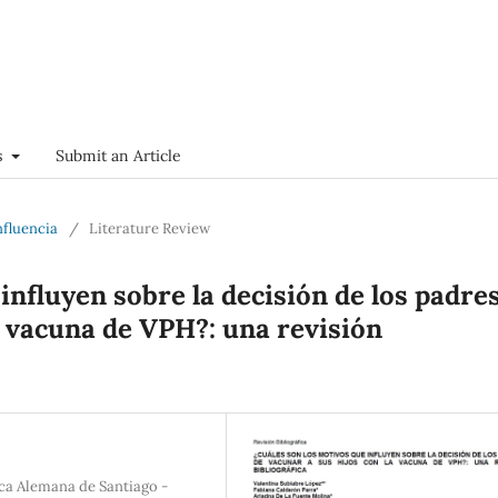
s
Submit an Article
nfluencia
/
Literature Review
influyen sobre la decisión de los padre
a vacuna de VPH?: una revisión
ica Alemana de Santiago -