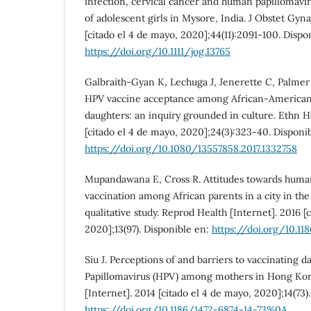
infection, cervical cancer and human papillomavi
of adolescent girls in Mysore, India. J Obstet Gyn
[citado el 4 de mayo, 2020];44(11):2091-100. Dispo
https://doi.org/10.1111/jog.13765
Galbraith-Gyan K, Lechuga J, Jenerette C, Palme
HPV vaccine acceptance among African-American
daughters: an inquiry grounded in culture. Ethn H
[citado el 4 de mayo, 2020];24(3):323-40. Disponi
https://doi.org/10.1080/13557858.2017.1332758
Mupandawana E, Cross R. Attitudes towards huma
vaccination among African parents in a city in the
qualitative study. Reprod Health [Internet]. 2016 [
2020];13(97). Disponible en:
https://doi.org/10.1
Siu J. Perceptions of and barriers to vaccinating
Papillomavirus (HPV) among mothers in Hong K
[Internet]. 2014 [citado el 4 de mayo, 2020];14(73)
https://doi.org/10.1186/1472-6874-14-73%0A