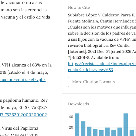
 de vacunar o no a sus
How to Cite
umano son las creencias
Subiabre López V, Calderón Parra F,
vacuna y el estilo de vida
Fuente Molina A, Cantin Hernández S
¿Cuáles son los motivos que influye
sobre la decisión de los padres de v
a sus hijos con la vacuna de VPH?: u
revisión bibliográfica. Rev Conflu
[Internet]. 2021 Dec. 31 [cited 2026 A
7];4(2):101-5. Available from:
https://revistas.udd.cl/index.php/c
l VPH alcanza el 63% en la
encia/article/view/683
019 [citado el 4 de mayo,
unacion-contra-el-vph-
More Citation Formats
rus papiloma humano. Rev
Downloads
 de mayo, 2020];77(2):87-
0717-75262012000200002
l Virus del Papiloma
tiago: MINSAL; 2015