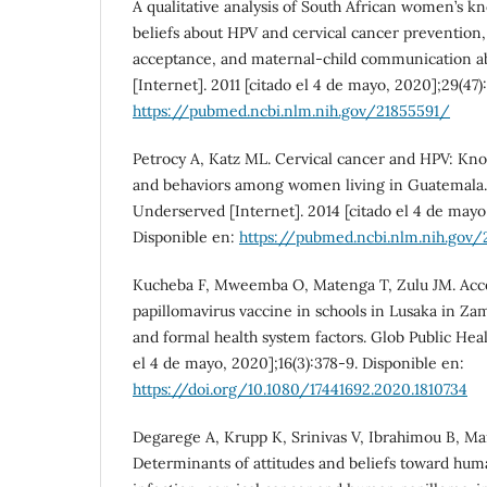
A qualitative analysis of South African women’s k
beliefs about HPV and cervical cancer prevention
acceptance, and maternal-child communication ab
[Internet]. 2011 [citado el 4 de mayo, 2020];29(47)
https://pubmed.ncbi.nlm.nih.gov/21855591/
Petrocy A, Katz ML. Cervical cancer and HPV: Know
and behaviors among women living in Guatemala.
Underserved [Internet]. 2014 [citado el 4 de mayo
Disponible en:
https://pubmed.ncbi.nlm.nih.gov
Kucheba F, Mweemba O, Matenga T, Zulu JM. Acce
papillomavirus vaccine in schools in Lusaka in Z
and formal health system factors. Glob Public Heal
el 4 de mayo, 2020];16(3):378-9. Disponible en:
https://doi.org/10.1080/17441692.2020.1810734
Degarege A, Krupp K, Srinivas V, Ibrahimou B, Mar
Determinants of attitudes and beliefs toward hum