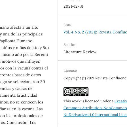
2021-12-31
Issue
mano afecta a un alto
Vol. 4 No. 2 (2021): Revista Conflu
 una de las principales
s Papiloma Humano.
Section
 niños y niñas de 4to y 5to
Literature Review
e mismo año por la Seremi
s motivos que influyen
jos con la vacuna contra el
License
erentes bases de datos
Copyright (c) 2021 Revista Confluenc
luego se seleccionaron 20
eencias y causas de
aumenta la actividad
This work is licensed under a
Creati
inos, no se conocen los
Commons Attribution-NonCommerc
fianza en la vacuna. Las
NoDerivatives 4.0 International Lic
son los profesionales de
ros. Conclusión: Los