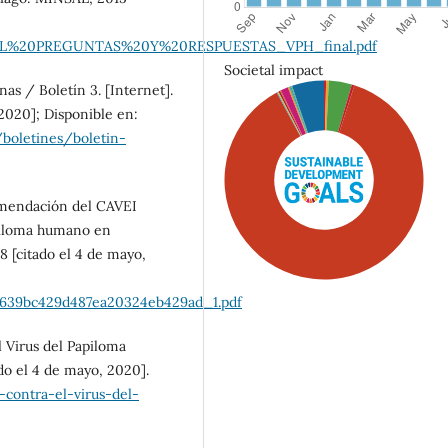
MANUAL%20PREGUNTAS%20Y%20RESPUESTAS_VPH_final.pdf
Societal impact
as / Boletín 3. [Internet].
2020]; Disponible en:
boletines/boletin-
omendación del CAVEI
apiloma humano en
8 [citado el 4 de mayo,
83639bc429d487ea20324eb429ad_1.pdf
l Virus del Papiloma
do el 4 de mayo, 2020].
-contra-el-virus-del-
SDG5: Gender equality
(87%)