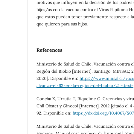
motivos que influyen en la decisión de los padres
hijos/as con la vacuna contra el Virus Papiloma H
que estos puedan tener previamente respecto a la 
que quieren para sus hijos.
References
Ministerio de Salud de Chile. Vacunación contra e
Región del Biobío [Internet]. Santiago: MINSAL; 2
2020]. Disponible en:
https://www.minsal.cl/vac
alcanza-el-63-en-la-region-del-biobio/#:~:text=
Concha X, Urrutia T, Riquelme G. Creencias y vi
Chil Obstet y Ginecol [Internet]. 2012 [citado el 4
92. Disponible en:
https://dx.doi.org/10.4067/S
Ministerio de Salud de Chile. Vacunación contra e
Humano, Manual para profesor/a. [Internet]. San