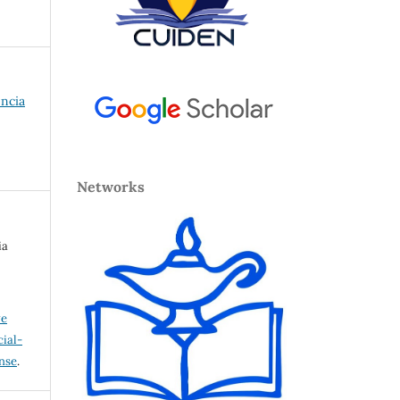
encia
Networks
ia
ve
ial-
ense
.