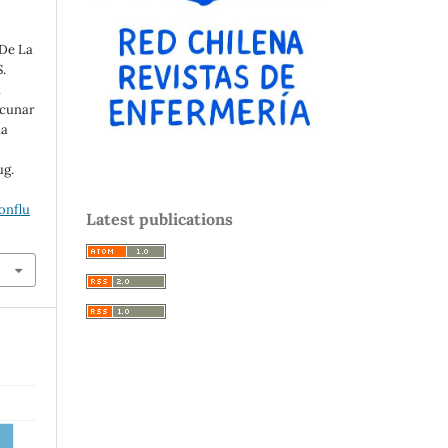
 De La
.
n
acunar
na
ug.
onflu
Latest publications