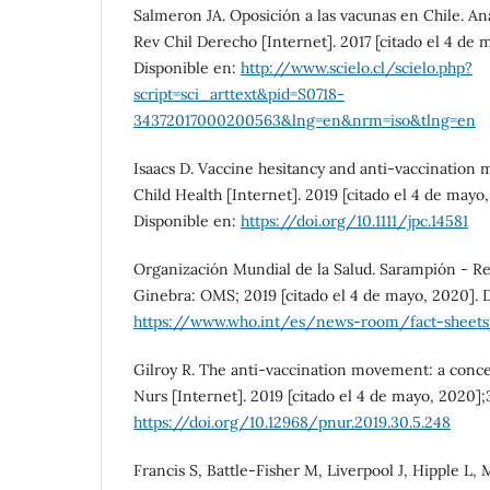
Salmeron JA. Oposición a las vacunas en Chile. Aná
Rev Chil Derecho [Internet]. 2017 [citado el 4 de 
Disponible en:
http://www.scielo.cl/scielo.php?
script=sci_arttext&pid=S0718-
34372017000200563&lng=en&nrm=iso&tlng=en
Isaacs D. Vaccine hesitancy and anti-vaccination 
Child Health [Internet]. 2019 [citado el 4 de mayo,
Disponible en:
https://doi.org/10.1111/jpc.14581
Organización Mundial de la Salud. Sarampión - Re
Ginebra: OMS; 2019 [citado el 4 de mayo, 2020]. 
https://www.who.int/es/news-room/fact-sheets
Gilroy R. The anti-vaccination movement: a concer
Nurs [Internet]. 2019 [citado el 4 de mayo, 2020];
https://doi.org/10.12968/pnur.2019.30.5.248
Francis S, Battle-Fisher M, Liverpool J, Hipple L, 