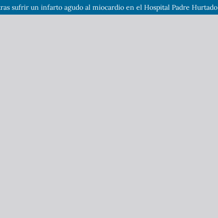
tras sufrir un infarto agudo al miocardio en el Hospital Padre Hurtado 