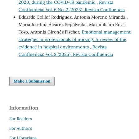
2020, during the COVID-19 pandemic
,
Revista
Confluencia: Vol. 6 No. 2 (2023): Revista Confluencia
Eduardo Colilef Rodriguez, Antonia Moreno Miranda ,
María Josefina Álvarez Sepúlveda , Maximiliano Rojas
Toso, Antonia Gironés Fischer,
Emotional management
strategies in professionals of nursing: A review of the
evidence in hospital environments
,
Revista
Confluencia: Vol. 8 (2025): Revista Confluencia
Make a Submission
Information
For Readers
For Authors
For Librarians