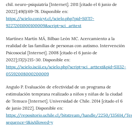
chil. neuro-psiquiatría [Internet]. 2011 [citado el 6 junio de
2022];49(1):69-78. Disponible en:
https://scielo.conicyt.cl/scielo.php?pid=S0717-
92272011000100009&script=sci_arttext
Martínez Martín MÁ, Bilbao León MC. Acercamiento a la
realidad de las familias de personas con autismo. Intervención
Psicosocial [Internet]. 2008 [citado el 6 junio de
2022];17(2):215-30. Disponible en:
https://scielo.isciii.es/scielo.php?script=sci_arttext&pid=S1132-
05592008000200009
Angulo P. Evaluación de efectividad de un programa de
estimulación temprana realizado a niños y niñas de la ciudad
de Temuco [Internet]. Universidad de Chile. 2014 [citado el 6
de junio 2022]. Disponible en:
https://repositorio.uchile.cl/bitstream/handle/2250/135614
sequence=1&isAllowed=y