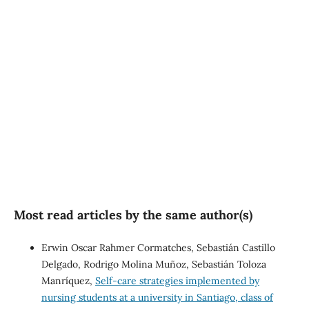
(89%)
SDG10: Reduced
inequalities (3%)
SDG16: Peace, Justice and
strong institutions (3%)
Most read articles by the same author(s)
Erwin Oscar Rahmer Cormatches, Sebastián Castillo
Delgado, Rodrigo Molina Muñoz, Sebastián Toloza
Manríquez,
Self-care strategies implemented by
nursing students at a university in Santiago, class of