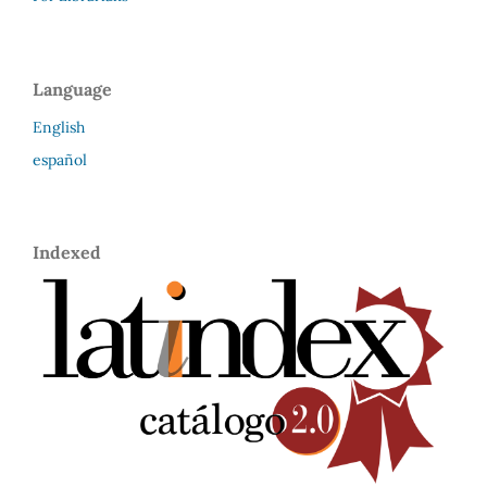
Language
English
español
Indexed