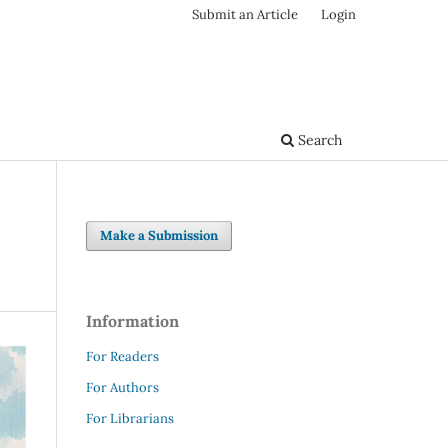
Submit an Article
Login
Search
Make a Submission
Information
For Readers
For Authors
For Librarians