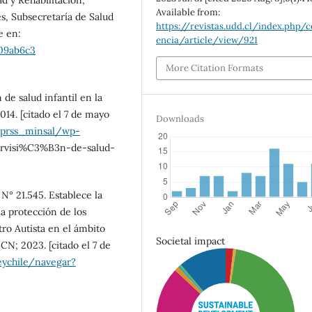
Available from:
, Subsecretaría de Salud
https://revistas.udd.cl/index.php/c
e en:
encia/article/view/921
a09ab6c3
More Citation Formats
 de salud infantil en la
014. [citado el 7 de mayo
Downloads
rdprss_minsal/wp-
ervisi%C3%B3n-de-salud-
N° 21.545. Establece la
la protección de los
ro Autista en el ámbito
Societal impact
BCN; 2023. [citado el 7 de
eychile/navegar?