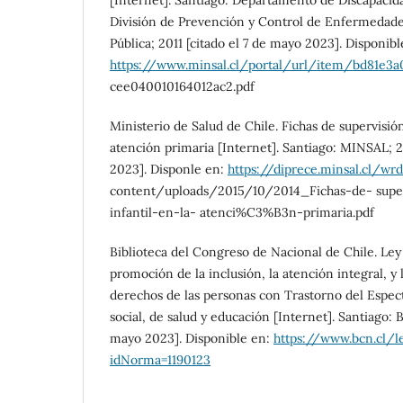
División de Prevención y Control de Enfermedades
Pública; 2011 [citado el 7 de mayo 2023]. Disponibl
https://www.minsal.cl/portal/url/item/bd81e3
cee040010164012ac2.pdf
Ministerio de Salud de Chile. Fichas de supervisión
atención primaria [Internet]. Santiago: MINSAL; 2
2023]. Disponle en:
https://diprece.minsal.cl/w
content/uploads/2015/10/2014_Fichas-de- sup
infantil-en-la- atenci%C3%B3n-primaria.pdf
Biblioteca del Congreso de Nacional de Chile. Ley 
promoción de la inclusión, la atención integral, y 
derechos de las personas con Trastorno del Espect
social, de salud y educación [Internet]. Santiago: 
mayo 2023]. Disponible en:
https://www.bcn.cl/l
idNorma=1190123