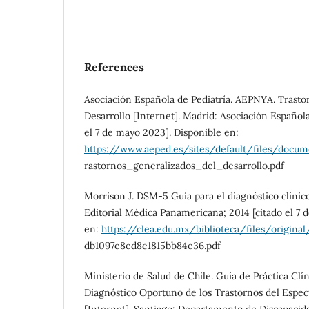
References
Asociación Española de Pediatría. AEPNYA. Trasto
Desarrollo [Internet]. Madrid: Asociación Española
el 7 de mayo 2023]. Disponible en:
https://www.aeped.es/sites/default/files/docu
rastornos_generalizados_del_desarrollo.pdf
Morrison J. DSM-5 Guía para el diagnóstico clínico
Editorial Médica Panamericana; 2014 [citado el 7 
en:
https://clea.edu.mx/biblioteca/files/origina
db1097e8ed8e1815bb84e36.pdf
Ministerio de Salud de Chile. Guía de Práctica Clí
Diagnóstico Oportuno de los Trastornos del Espect
[Internet]. Santiago: Departamento de Discapacida