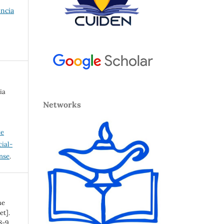
encia
ia
Networks
ve
ial-
ense
.
he
et].
8-9.