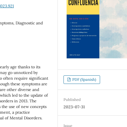
2023.921
mptoms, Diagnostic and
arly age thanks to its
 may go unnoticed by
o often require significant
PDF (Spanish)
lthough these symptoms are
 are other diverse and
 which led to the update of
Published
sorders in 2013. The
s the use of new concepts
2023-07-31
ment, a practice
al of Mental Disorders.
Issue