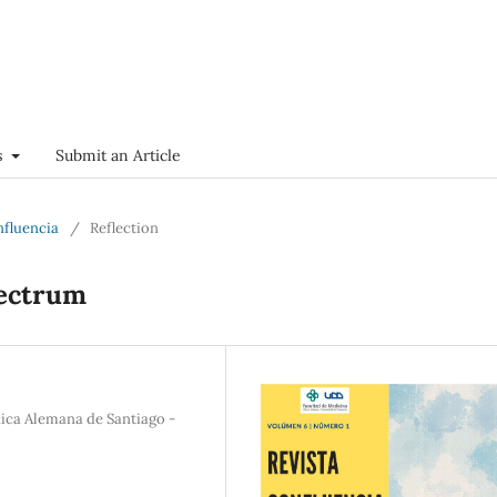
s
Submit an Article
onfluencia
/
Reflection
pectrum
nica Alemana de Santiago -