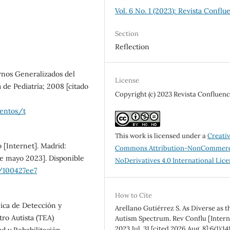
Vol. 6 No. 1 (2023): Revista Conflu
Section
Reflection
rnos Generalizados del
License
 de Pediatría; 2008 [citado
Copyright (c) 2023 Revista Confluenc
mentos/t
This work is licensed under a
Creati
 [Internet]. Madrid:
Commons Attribution-NonCommerc
de mayo 2023]. Disponible
NoDerivatives 4.0 International Lic
l/100427ee7
How to Cite
nica de Detección y
Arellano Gutiérrez S. As Diverse as t
ro Autista (TEA)
Autism Spectrum. Rev Conflu [Intern
2023 Jul. 31 [cited 2026 Aug. 8];6(1):14
d y Rehabilitación,