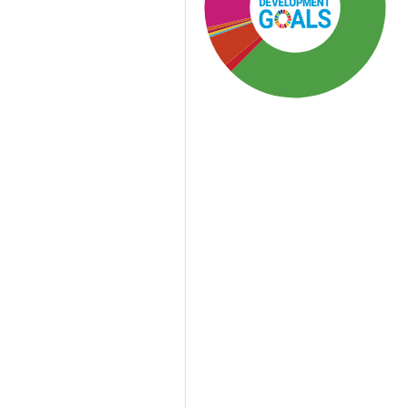
SDG3: Good health and
well-being (60%)
SDG10: Reduced
inequalities (16%)
SDG16: Peace, Justice and
strong institutions (11%)