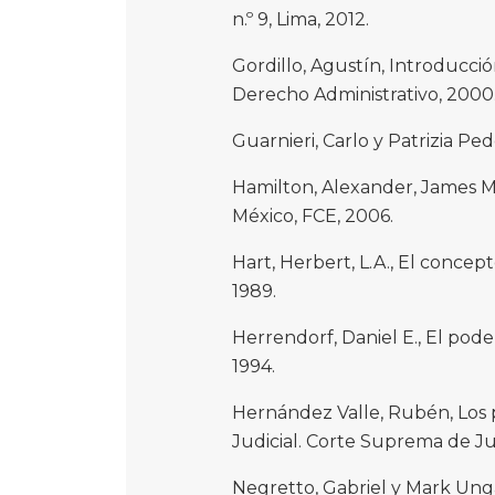
n.º 9, Lima, 2012.
Gordillo, Agustín, Introducci
Derecho Administrativo, 2000
Guarnieri, Carlo y Patrizia Pede
Hamilton, Alexander, James Ma
México, FCE, 2006.
Hart, Herbert, L.A., El concep
1989.
Herrendorf, Daniel E., El pode
1994.
Hernández Valle, Rubén, Los p
Judicial. Corte Suprema de Jus
Negretto, Gabriel y Mark Ung