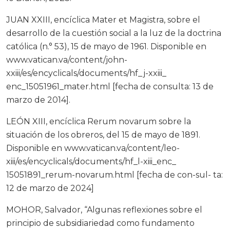
JUAN XXIII, encíclica Mater et Magistra, sobre el
desarrollo de la cuestión social a la luz de la doctrina
católica (n.° 53), 15 de mayo de 1961. Disponible en
www.vatican.va/content/john-
xxiii/es/encyclicals/documents/hf_j-xxiii_
enc_15051961_mater.html [fecha de consulta: 13 de
marzo de 2014].
LEÓN XIII, encíclica Rerum novarum sobre la
situación de los obreros, del 15 de mayo de 1891.
Disponible en www.vatican.va/content/leo-
xiii/es/encyclicals/documents/hf_l-xiii_enc_
15051891_rerum-novarum.html [fecha de con-sul- ta:
12 de marzo de 2024]
MOHOR, Salvador, “Algunas reflexiones sobre el
principio de subsidiariedad como fundamento