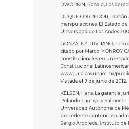
DWORKIN, Ronald, Los derechos
DUQUE CORREDOR, Román J., Es
manipulaciones. El Estado de 
Universidad de Los Andes 200
GONZÁLEZ-TRVIJANO, Pedro, El
citado por Marco MONROY CAB
constitucionales en un Estad
Constitucional Latinoamerican
www.juridicas.unam.mx/publica
Visitada el 9 de junio de 2012.
KELSEN, Hans, La garantía juri
Rolando Tamayo y Salmorán, Mé
Universidad Autónoma de Méxi
precedente contencioso admini
Sergio Arboleda, Instituto de 