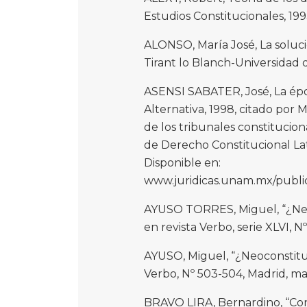
Estudios Constitucionales, 199
ALONSO, María José, La solució
Tirant lo Blanch-Universidad d
ASENSI SABATER, José, La époc
Alternativa, 1998, citado po
de los tribunales constitucio
de Derecho Constitucional La
Disponible en:
www.juridicas.unam.mx/publica
AYUSO TORRES, Miguel, “¿Neo-
en revista Verbo, serie XLVI, N
AYUSO, Miguel, “¿Neoconstituc
Verbo, Nº 503-504, Madrid, mar
BRAVO LIRA, Bernardino, “Cons