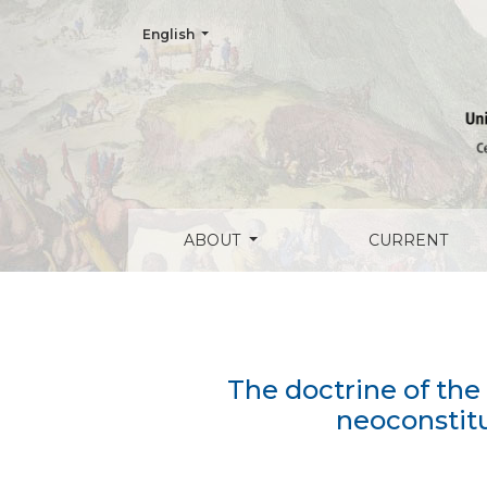
Change the language. The current language is:
English
The doctrine of the unconstitutional state
ABOUT
CURRENT
The doctrine of the 
neoconstitu