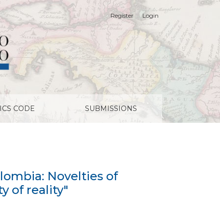
Register
Login
and the "unconstitutionality of reality"
ICS CODE
SUBMISSIONS
olombia: Novelties of
 of reality"