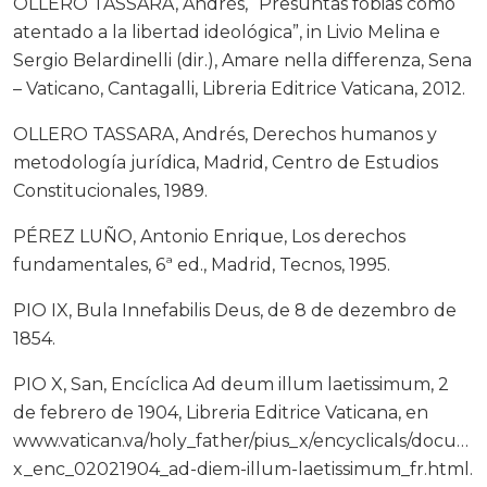
OLLERO TASSARA, Andrés, “Presuntas fobias como
atentado a la libertad ideológica”, in Livio Melina e
Sergio Belardinelli (dir.), Amare nella differenza, Sena
– Vaticano, Cantagalli, Libreria Editrice Vaticana, 2012.
OLLERO TASSARA, Andrés, Derechos humanos y
metodología jurídica, Madrid, Centro de Estudios
Constitucionales, 1989.
PÉREZ LUÑO, Antonio Enrique, Los derechos
fundamentales, 6ª ed., Madrid, Tecnos, 1995.
PIO IX, Bula Innefabilis Deus, de 8 de dezembro de
1854.
PIO X, San, Encíclica Ad deum illum laetissimum, 2
de febrero de 1904, Libreria Editrice Vaticana, en
www.vatican.va/holy_father/pius_x/encyclicals/docume
x_enc_02021904_ad-diem-illum-laetissimum_fr.html.