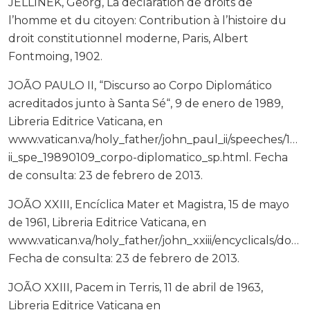
JELLINEK, Georg, La déclaration de droits de
l’homme et du citoyen: Contribution à l’histoire du
droit constitutionnel moderne, Paris, Albert
Fontmoing, 1902.
JOÃO PAULO II, “Discurso ao Corpo Diplomático
acreditados junto à Santa Sé“, 9 de enero de 1989,
Libreria Editrice Vaticana, en
www.vatican.va/holy_father/john_paul_ii/speeches/198
ii_spe_19890109_corpo-diplomatico_sp.html. Fecha
de consulta: 23 de febrero de 2013.
JOÃO XXIII, Encíclica Mater et Magistra, 15 de mayo
de 1961, Libreria Editrice Vaticana, en
www.vatican.va/holy_father/john_xxiii/encyclicals/doc
Fecha de consulta: 23 de febrero de 2013.
JOÃO XXIII, Pacem in Terris, 11 de abril de 1963,
Libreria Editrice Vaticana en