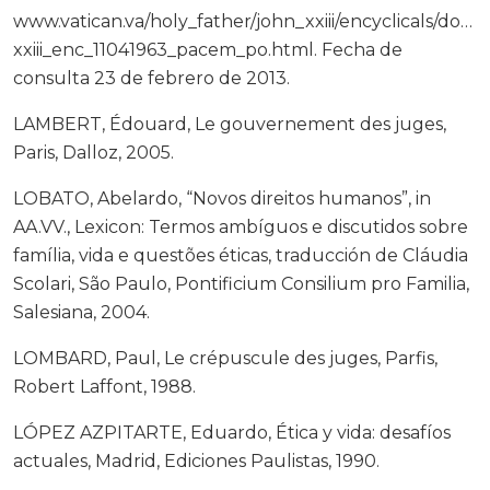
www.vatican.va/holy_father/john_xxiii/encyclicals/docu
xxiii_enc_11041963_pacem_po.html. Fecha de
consulta 23 de febrero de 2013.
LAMBERT, Édouard, Le gouvernement des juges,
Paris, Dalloz, 2005.
LOBATO, Abelardo, “Novos direitos humanos”, in
AA.VV., Lexicon: Termos ambíguos e discutidos sobre
família, vida e questões éticas, traducción de Cláudia
Scolari, São Paulo, Pontificium Consilium pro Familia,
Salesiana, 2004.
LOMBARD, Paul, Le crépuscule des juges, Parfis,
Robert Laffont, 1988.
LÓPEZ AZPITARTE, Eduardo, Ética y vida: desafíos
actuales, Madrid, Ediciones Paulistas, 1990.