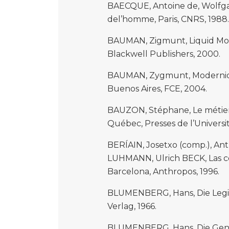
BAECQUE, Antoine de, Wolfga
del’homme, Paris, CNRS, 1988.
BAUMAN, Zigmunt, Liquid Mode
Blackwell Publishers, 2000.
BAUMAN, Zygmunt, Modernidad
Buenos Aires, FCE, 2004.
BAUZON, Stéphane, Le métier de
Québec, Presses de l’Universit
BERÍAIN, Josetxo (comp.), A
LUHMANN, Ulrich BECK, Las c
Barcelona, Anthropos, 1996.
BLUMENBERG, Hans, Die Legit
Verlag, 1966.
BLUMENBERG, Hans, Die Genes