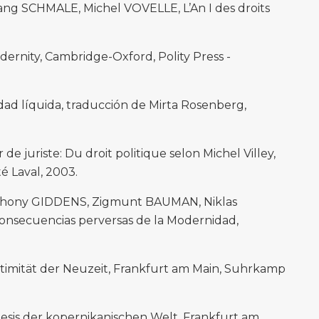
ng SCHMALE, Michel VOVELLE, L’An I des droits
rnity, Cambridge-Oxford, Polity Press -
 líquida, traducción de Mirta Rosenberg,
 juriste: Du droit politique selon Michel Villey,
é Laval, 2003.
nthony GIDDENS, Zigmunt BAUMAN, Niklas
onsecuencias perversas de la Modernidad,
imität der Neuzeit, Frankfurt am Main, Suhrkamp
is der kopernikanischen Welt, Frankfurt am