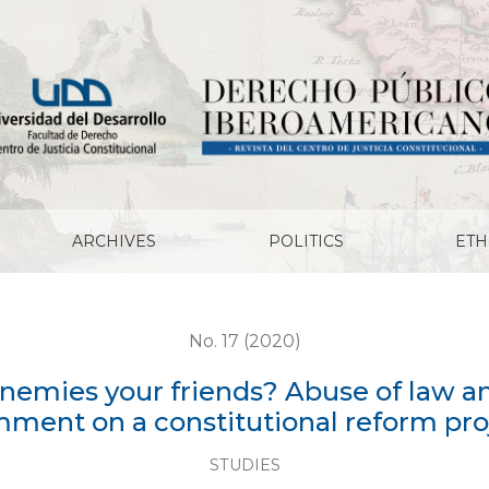
ends? Abuse of law and neo-constitutionalism...: Commen
ARCHIVES
POLITICS
ETH
No. 17 (2020)
nemies your friends? Abuse of law and
ment on a constitutional reform pro
STUDIES