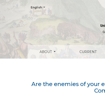
Change the language. The current language is:
English
Are the enemies of your enemies your fri
ABOUT
CURRENT
Are the enemies of your e
Com