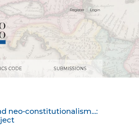
Register
Login
t on a constitutional reform project
ICS CODE
SUBMISSIONS
 neo-constitutionalism...:
ject