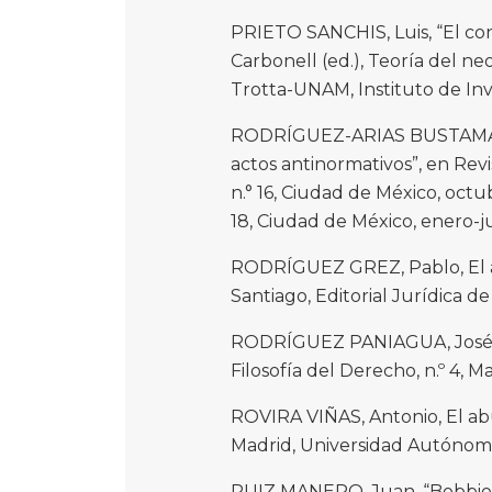
PRIETO SANCHIS, Luis, “El con
Carbonell (ed.), Teoría del ne
Trotta-UNAM, Instituto de Inv
RODRÍGUEZ-ARIAS BUSTAMANTE,
actos antinormativos”, en Rev
n.° 16, Ciudad de México, octu
18, Ciudad de México, enero-jun
RODRÍGUEZ GREZ, Pablo, El ab
Santiago, Editorial Jurídica de 
RODRÍGUEZ PANIAGUA, José Ma
Filosofía del Derecho, n.º 4, Ma
ROVIRA VIÑAS, Antonio, El abu
Madrid, Universidad Autónoma
RUIZ MANERO, Juan, “Bobbio y 