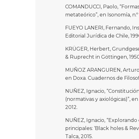
COMANDUCCI, Paolo, “Formas d
metateórico”, en Isonomía, n.º
FUEYO LANERI, Fernando, Inst
Editorial Jurídica de Chile, 199
KRÜGER, Herbert, Grundgese
& Ruprecht in Göttingen, 1950
MUÑOZ ARANGUREN, Arturo, “
en Doxa. Cuadernos de Filosofí
NUÑEZ, Ignacio, “Constitución
(normativas y axiológicas)”, en
2012.
NUÑEZ, Ignacio, “Explorando e
principales: ‘Black holes & Revel
Talca, 2015.