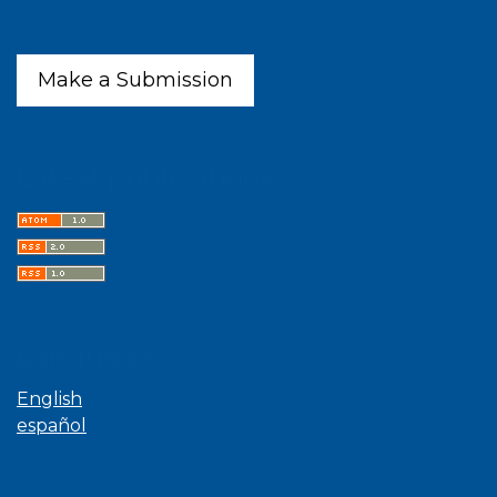
Make a Submission
Latest publications
Language
English
español