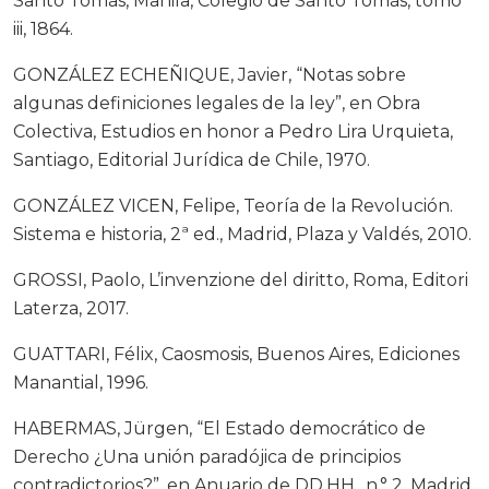
Santo Tomás, Manila, Colegio de Santo Tomás, tomo
iii, 1864.
GONZÁLEZ ECHEÑIQUE, Javier, “Notas sobre
algunas definiciones legales de la ley”, en Obra
Colectiva, Estudios en honor a Pedro Lira Urquieta,
Santiago, Editorial Jurídica de Chile, 1970.
GONZÁLEZ VICEN, Felipe, Teoría de la Revolución.
Sistema e historia, 2ª ed., Madrid, Plaza y Valdés, 2010.
GROSSI, Paolo, L’invenzione del diritto, Roma, Editori
Laterza, 2017.
GUATTARI, Félix, Caosmosis, Buenos Aires, Ediciones
Manantial, 1996.
HABERMAS, Jürgen, “El Estado democrático de
Derecho ¿Una unión paradójica de principios
contradictorios?”, en Anuario de DD.HH., n.° 2, Madrid,