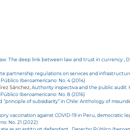
 law: The deep link between law and trust in currency
,
D
te partnership regulations on services and infrastructur
Público Iberoamericano: No. 4 (2014)
írez Sánchez,
Authority inspectiva and the public audit: 
Público Iberoamericano: No. 8 (2016)
 “principle of subsidiarity” in Chile: Anthology of misu
ry vaccination against COVID-19 in Peru, democratic le
o: No. 21 (2022)
ate as an antitrust defendant
,
Derecho Público Iberoame