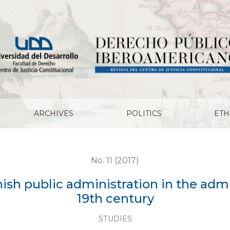
nistration in the administrative legislation of the 19th c
ARCHIVES
POLITICS
ETH
No. 11 (2017)
ish public administration in the admin
19th century
STUDIES