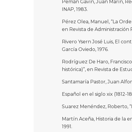
Pemán Gavín, Juan Marín, Régi
INAP, 1983.
Pérez Olea, Manuel, “La Ordena
en Revista de Administración P
Rivero Ysern José Luis, El cont
García Oviedo, 1976.
Rodríguez De Haro, Francisco, 
histórica)”, en Revista de Estu
Santamaría Pastor, Juan Alfon
Español en el siglo xix (1812-18
Suarez Menéndez, Roberto, “La
Martín Aceña, Historia de la 
1991.