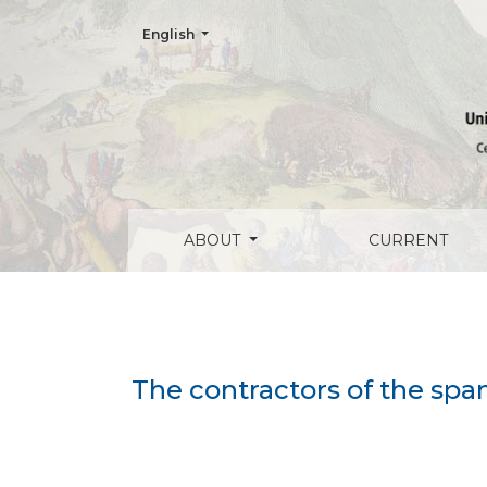
Change the language. The current language is:
English
The contractors of the spanish public admi
ABOUT
CURRENT
The contractors of the span