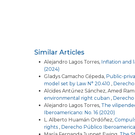
Similar Articles
Alejandro Lagos Torres,
Inflation and
(2024)
Gladys Camacho Cépeda,
Public-priva
model set by Law N° 20.410
,
Derecho 
Alcides Antúnez Sánchez, Amed Ram
environmental right cuban
,
Derecho 
Alejandro Lagos Torres,
The vilipended
Iberoamericano: No. 16 (2020)
L. Alberto Huamán Ordóñez,
Compulso
rights
,
Derecho Público Iberoamerican
María Fernanda Juppet Ewing,
The St