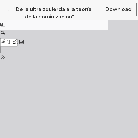
Return to Article Details
←
"De la ultraizquierda a la teoría
Download
de la cominización"