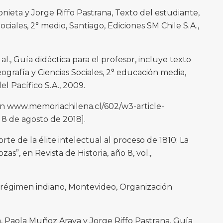
nieta y Jorge Riffo Pastrana, Texto del estudiante,
Sociales, 2° medio, Santiago, Ediciones SM Chile S.A.,
., Guía didáctica para el profesor, incluye texto
eografía y Ciencias Sociales, 2° educación media,
el Pacífico S.A., 2009.
en www.memoriachilena.cl/602/w3-article-
 8 de agosto de 2018].
rte de la élite intelectual al proceso de 1810: La
s”, en Revista de Historia, año 8, vol.,
 régimen indiano, Montevideo, Organización
a, Paola Muñoz Araya y Jorge Riffo Pastrana, Guía