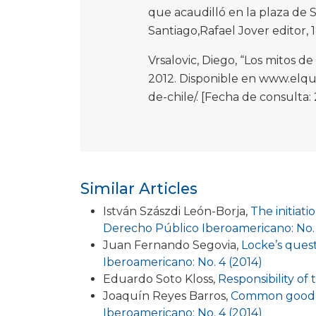
que acaudilló en la plaza de Sa
Santiago,Rafael Jover editor, 
Vrsalovic, Diego, “Los mitos d
2012. Disponible en www.elqui
de-chile/. [Fecha de consulta:
Similar Articles
István Szászdi León-Borja,
The initiati
Derecho Público Iberoamericano: No. 
Juan Fernando Segovia,
Locke’s quest
Iberoamericano: No. 4 (2014)
Eduardo Soto Kloss,
Responsibility of 
Joaquín Reyes Barros,
Common good a
Iberoamericano: No. 4 (2014)