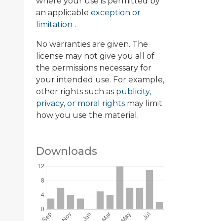
where your use is permitted by
an applicable
exception or
limitation
.
No warranties are given. The
license may not give you all of
the permissions necessary for
your intended use. For example,
05%2526PRT%253D20129%2526JNID%253D12,00.html
other rights such as
publicity,
privacy, or moral rights
may limit
how you use the material.
Downloads