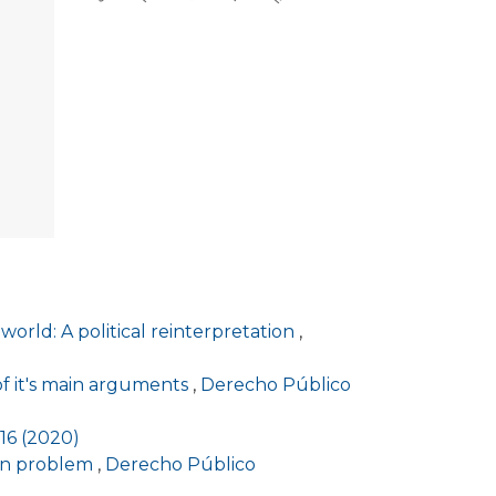
 world: A political reinterpretation
,
of it's main arguments
,
Derecho Público
16 (2020)
ern problem
,
Derecho Público