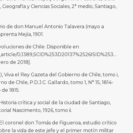
, Geografía y Ciencias Sociales, 2° medio, Santiago,
ario de don Manuel Antonio Talavera (mayo a
prenta Mejía, 1901.
oluciones de Chile. Disponible en
A/fh_article/0,1389,SCID%253D20137%2526ISID%253D4
rero de 2018].
), Viva el Rey Gazeta del Gobierno de Chile, tomo i,
 de Chile, P.D.J.C. Gallardo, tomo 1, N° 15, 1814-
 de 1815.
toria crítica y social de la ciudad de Santiago,
torial Nascimento, 1926, tomo ii.
l coronel don Tomás de Figueroa, estudio crítico
re la vida de este jefe y el primer motín militar