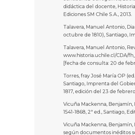
didáctica del docente, Historia
Ediciones SM Chile S.A., 2013.
Talavera, Manuel Antonio, Di
octubre de 1810), Santiago, Im
Talavera, Manuel Antonio, Rev
www.historia.uchile.cl/CD
[fecha de consulta: 20 de feb
Torres, fray José María OP (ed.
Santiago, Imprenta del Gobierno
1817, edición del 23 de febrero
Vicuña Mackenna, Benjamín, His
1541-1868, 2ª ed., Santiago, Edi
Vicuña Mackenna, Benjamín, E
según documentos inéditos sob