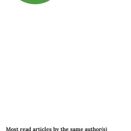
SDG3: Good health and
well-being (81%)
SDG5: Gender equality (7%)
SDG10: Reduced
inequalities (7%)
Most read articles by the same author(s)