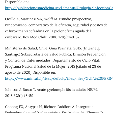
Disponible en:
http://publicacionesmedicina.uc.cl/manualUrologia/InfeccionGe
Ovalle A, Martínez MA, Wolff M. Estudio prospectivo,
randomizado, comparativo de la eficacia, seguridad y costos de
cefuroxima vs cefradina en la pielonefritis aguda del
embarazo. Rev Med Chile. 2000;128(7):749-57.
Ministerio de Salud, Chile. Guía Perinatal 2015. [Internet].
Santiago: Subsecretaría de Salud Pública, División Prevención
y Control de Enfermedades, Departamento de Ciclo Vital.
Programa Nacional Salud de la Mujer; 2015 [citado el 28 de
agosto de 2020] Disponible en:
https://www.minsal.cl/sites/default/files/files/GUIA%20P
Johnson J, Russo T. Acute pyelonephritis in adults. NEJM.
2018;378(1):48-59
Choong FX, Antypas H, Richter‐Dahlfors A. Integrated
Pathophysiology of Pyelonephritis. En: Mulvey M, Klumpp D,