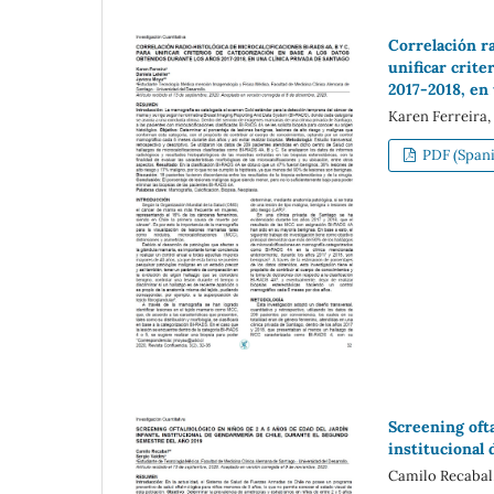
Correlación ra
unificar crite
2017-2018, en 
Karen Ferreira,
PDF (Spani
Screening ofta
institucional
Camilo Recabal,