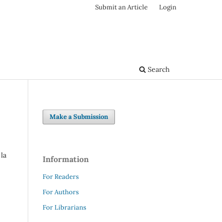
Submit an Article
Login
Search
Make a Submission
la
Information
For Readers
For Authors
For Librarians