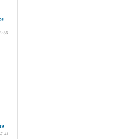
os
2-36
19
37-41