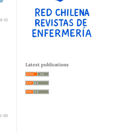
or
11-15
Latest publications
6-20