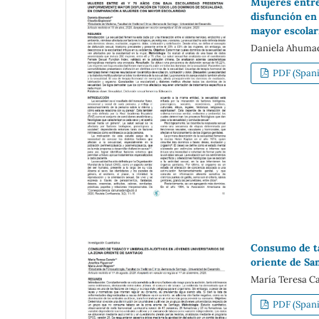
Mujeres entre
disfunción en
mayor escolar
Daniela Ahumad
PDF (Spani
Consumo de ta
oriente de Sa
María Teresa Ca
PDF (Spani