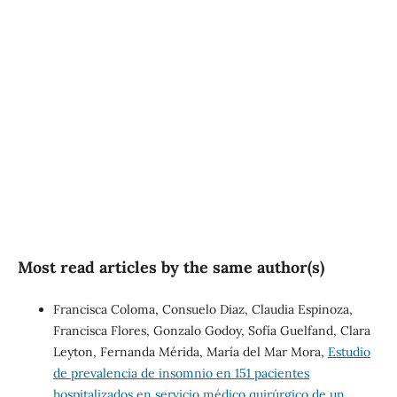
well-being (93%)
SDG10: Reduced
inequalities (3%)
SDG5: Gender equality (1%)
Most read articles by the same author(s)
Francisca Coloma, Consuelo Diaz, Claudia Espinoza,
Francisca Flores, Gonzalo Godoy, Sofía Guelfand, Clara
Leyton, Fernanda Mérida, María del Mar Mora,
Estudio
de prevalencia de insomnio en 151 pacientes
hospitalizados en servicio médico quirúrgico de un