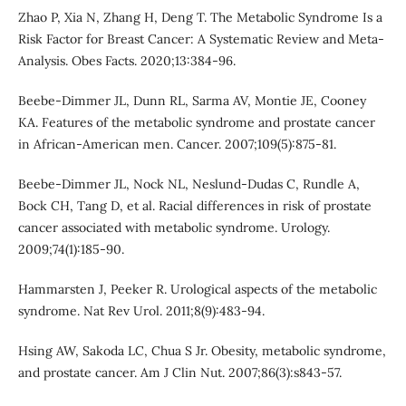
Zhao P, Xia N, Zhang H, Deng T. The Metabolic Syndrome Is a
Risk Factor for Breast Cancer: A Systematic Review and Meta-
Analysis. Obes Facts. 2020;13:384-96.
Beebe-Dimmer JL, Dunn RL, Sarma AV, Montie JE, Cooney
KA. Features of the metabolic syndrome and prostate cancer
in African-American men. Cancer. 2007;109(5):875-81.
Beebe-Dimmer JL, Nock NL, Neslund-Dudas C, Rundle A,
Bock CH, Tang D, et al. Racial differences in risk of prostate
cancer associated with metabolic syndrome. Urology.
2009;74(1):185-90.
Hammarsten J, Peeker R. Urological aspects of the metabolic
syndrome. Nat Rev Urol. 2011;8(9):483-94.
Hsing AW, Sakoda LC, Chua S Jr. Obesity, metabolic syndrome,
and prostate cancer. Am J Clin Nut. 2007;86(3):s843-57.