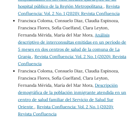
hospital público de la Región Metropolitana
,
Revista
Confluencia: Vol. 2 No. 1 (2020): Revista Confluencia
Francisca Coloma, Consuelo Diaz, Claudia Espinoza,
Francisca Flores, Sofía Guelfand, Clara Leyton,
Fernanda Mérida, María del Mar Mora,
Análisis
descriptivo de interconsultas emitidas en un período de
5 meses en dos centros de salud de la comuna de La
Granja
,
Revista Confluencia: Vol. 2 No. 1 (2020): Revista
Confluencia
Francisca Coloma, Consuelo Diaz, Claudia Espinoza,
Francisca Flores, Sofía Guelfand, Clara Leyton,
Fernanda Mérida, María del Mar Mora,
Descripción
demográfica de la población inmigrante atendida en un
centro de salud familiar del Servicio de Salud Sur
Oriente
,
Revista Confluencia: Vol. 2 No. 1 (2020):
Revista Confluencia