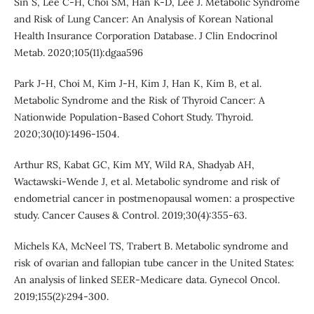
Sin S, Lee C-H, Choi SM, Han K-D, Lee J. Metabolic Syndrome
and Risk of Lung Cancer: An Analysis of Korean National
Health Insurance Corporation Database. J Clin Endocrinol
Metab. 2020;105(11):dgaa596
Park J-H, Choi M, Kim J-H, Kim J, Han K, Kim B, et al.
Metabolic Syndrome and the Risk of Thyroid Cancer: A
Nationwide Population-Based Cohort Study. Thyroid.
2020;30(10):1496-1504.
Arthur RS, Kabat GC, Kim MY, Wild RA, Shadyab AH,
Wactawski-Wende J, et al. Metabolic syndrome and risk of
endometrial cancer in postmenopausal women: a prospective
study. Cancer Causes & Control. 2019;30(4):355-63.
Michels KA, McNeel TS, Trabert B. Metabolic syndrome and
risk of ovarian and fallopian tube cancer in the United States:
An analysis of linked SEER-Medicare data. Gynecol Oncol.
2019;155(2):294-300.