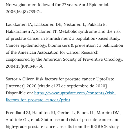
Norwegian men followed for 27 years. Am J Epidemiol.
2006;164(8):769-74.
Laukkanen JA, Laaksonen DE, Niskanen L, Pukkala E,
Hakkarainen A, Salonen JT. Metabolic syndrome and the risk
of prostate cancer in Finnish men: a population-based study.
Cancer epidemiology, biomarkers & prevention : a publication
of the American Association for Cancer Research,
cosponsored by the American Society of Preventive Oncology.
2004;13(10):1646-50.
Sartor A Oliver. Risk factors for prostate cancer. UptoDate
[Internet]. 2020 [citado el 27 de septiembre de 2020].
Disponible en:
https://www.uptodate.com/contents/risk-
factors-for-prostate-cancer/print
Freedland SJ, Hamilton RJ, Gerber L, Banez LL, Moreira DM,
Andriole GL, et al. Statin use and risk of prostate cancer and
high-grade prostate cancer: results from the REDUCE study.