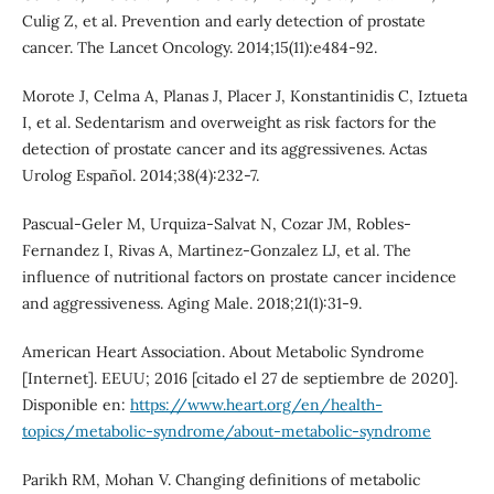
Culig Z, et al. Prevention and early detection of prostate
cancer. The Lancet Oncology. 2014;15(11):e484-92.
Morote J, Celma A, Planas J, Placer J, Konstantinidis C, Iztueta
I, et al. Sedentarism and overweight as risk factors for the
detection of prostate cancer and its aggressivenes. Actas
Urolog Español. 2014;38(4):232-7.
Pascual-Geler M, Urquiza-Salvat N, Cozar JM, Robles-
Fernandez I, Rivas A, Martinez-Gonzalez LJ, et al. The
influence of nutritional factors on prostate cancer incidence
and aggressiveness. Aging Male. 2018;21(1):31-9.
American Heart Association. About Metabolic Syndrome
[Internet]. EEUU; 2016 [citado el 27 de septiembre de 2020].
Disponible en:
https://www.heart.org/en/health-
topics/metabolic-syndrome/about-metabolic-syndrome
Parikh RM, Mohan V. Changing definitions of metabolic