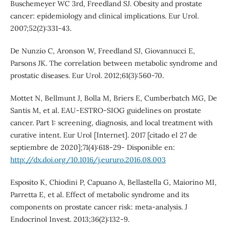
Buschemeyer WC 3rd, Freedland SJ. Obesity and prostate
cancer: epidemiology and clinical implications. Eur Urol.
2007;52(2):331-43.
De Nunzio C, Aronson W, Freedland SJ, Giovannucci E,
Parsons JK. The correlation between metabolic syndrome and
prostatic diseases. Eur Urol. 2012;61(3):560-70.
Mottet N, Bellmunt J, Bolla M, Briers E, Cumberbatch MG, De
Santis M, et al. EAU-ESTRO-SIOG guidelines on prostate
cancer. Part 1: screening, diagnosis, and local treatment with
curative intent. Eur Urol [Internet]. 2017 [citado el 27 de
septiembre de 2020];71(4):618-29- Disponible en:
http://dx.doi.org/10.1016/j.eururo.2016.08.003
Esposito K, Chiodini P, Capuano A, Bellastella G, Maiorino MI,
Parretta E, et al. Effect of metabolic syndrome and its
components on prostate cancer risk: meta-analysis. J
Endocrinol Invest. 2013;36(2):132-9.