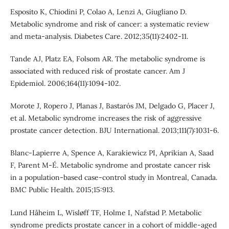
Esposito K, Chiodini P, Colao A, Lenzi A, Giugliano D.
Metabolic syndrome and risk of cancer: a systematic review
and meta-analysis. Diabetes Care. 2012;35(11):2402-11.
Tande AJ, Platz EA, Folsom AR. The metabolic syndrome is
associated with reduced risk of prostate cancer. Am J
Epidemiol. 2006;164(11):1094-102.
Morote J, Ropero J, Planas J, Bastarós JM, Delgado G, Placer J,
et al. Metabolic syndrome increases the risk of aggressive
prostate cancer detection. BJU International. 2013;111(7):1031-6.
Blanc-Lapierre A, Spence A, Karakiewicz PI, Aprikian A, Saad
F, Parent M-É. Metabolic syndrome and prostate cancer risk
in a population-based case-control study in Montreal, Canada.
BMC Public Health. 2015;15:913.
Lund Håheim L, Wisløff TF, Holme I, Nafstad P. Metabolic
syndrome predicts prostate cancer in a cohort of middle-aged