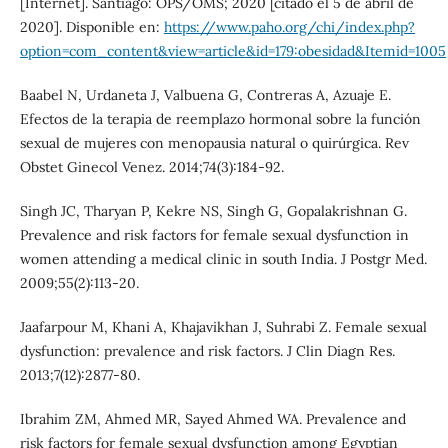
[Internet]. Santiago: OPS/OMS; 2020 [citado el 5 de abril de
2020]. Disponible en:
https://www.paho.org/chi/index.php?
option=com_content&view=article&id=179:obesidad&Itemid=1005
Baabel N, Urdaneta J, Valbuena G, Contreras A, Azuaje E.
Efectos de la terapia de reemplazo hormonal sobre la función
sexual de mujeres con menopausia natural o quirúrgica. Rev
Obstet Ginecol Venez. 2014;74(3):184-92.
Singh JC, Tharyan P, Kekre NS, Singh G, Gopalakrishnan G.
Prevalence and risk factors for female sexual dysfunction in
women attending a medical clinic in south India. J Postgr Med.
2009;55(2):113-20.
Jaafarpour M, Khani A, Khajavikhan J, Suhrabi Z. Female sexual
dysfunction: prevalence and risk factors. J Clin Diagn Res.
2013;7(12):2877-80.
Ibrahim ZM, Ahmed MR, Sayed Ahmed WA. Prevalence and
risk factors for female sexual dysfunction among Egyptian