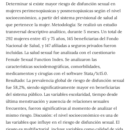
Determinar si existe mayor riesgo de disfunción sexual en
mujeres perimenopáusicas y posmenopáusicas según el nivel
socioeconómico, a partir del sistema previsional de salud al
que pertenece la mujer. Metodología: Se realizó un estudio
transversal descriptivo analítico, durante 5 meses. Un total de
292 mujeres entre 45 y 75 años, 145 beneficiarias del Fondo
Nacional de Salud, y 147 afiliadas a seguros privados fueron
incluidas. La salud sexual fue analizada con el cuestionario
Female Sexual Function Index. Se analizaron las
características sociodemográficas, comorbilidades,
medicamentos y cirugías con el software Stata/1c15.0.
Resultado: La prevalencia global de riesgo de disfunción sexual
fue 58,2%, siendo significativamente mayor en beneficiarias
del sistema público. Las variables escolaridad, tiempo desde
última menstruación y ausencia de relaciones sexuales
frecuentes, fueron significativas al momento de analizar el
mismo riesgo. Discusión: el nivel socioeconómico es una de
las variables que influye en el riesgo de disfunción sexual. El
riesgo es multifactorial, incluye variables como calidad de vida