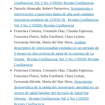
Confluencia: Vol. 2 No. 1 (2020): Revista Confluencia
Daniela Ahumada, Robert Partarrieu,
Seguimiento e
intervención a pacientes dados de alta post cuidados
intensivos producto de COVID-19
,
Revista Confluencia:
Vol. 3 No. 2 (2020): Revista Confluencia
Francisca Coloma, Consuelo Diaz, Claudia Espinoza,
Francisca Flores, Sofía Guelfand, Clara Leyton,
Fernanda Mérida, María del Mar Mora,
Análisis
descriptivo de interconsultas emitidas en un período de
5 meses en dos centros de salud de la comuna de La
Granja
,
Revista Confluencia: Vol. 2 No. 1 (2020): Revista
Confluencia
Francisca Coloma, Consuelo Diaz, Claudia Espinoza,
Francisca Flores, Sofía Guelfand, Clara Leyton,
Fernanda Mérida, María del Mar Mora,
Descripción
demográfica de la población inmigrante atendida en un
centro de salud familiar del Servicio de Salud Sur
Oriente
,
Revista Confluencia: Vol. 2 No. 1 (2020):
Revista Confluencia