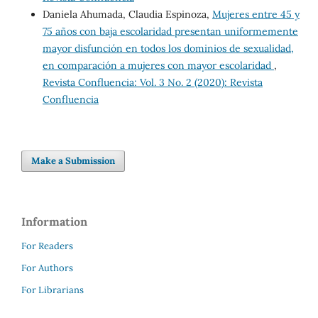
Daniela Ahumada, Claudia Espinoza,
Mujeres entre 45 y
75 años con baja escolaridad presentan uniformemente
mayor disfunción en todos los dominios de sexualidad,
en comparación a mujeres con mayor escolaridad
,
Revista Confluencia: Vol. 3 No. 2 (2020): Revista
Confluencia
Make a Submission
Information
For Readers
For Authors
For Librarians