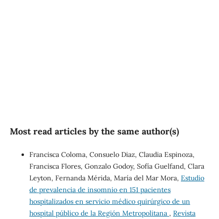
SDG10: Reduced
inequalities (8%)
SDG3: Good health and
well-being (7%)
Most read articles by the same author(s)
Francisca Coloma, Consuelo Diaz, Claudia Espinoza,
Francisca Flores, Gonzalo Godoy, Sofía Guelfand, Clara
Leyton, Fernanda Mérida, María del Mar Mora,
Estudio
de prevalencia de insomnio en 151 pacientes
hospitalizados en servicio médico quirúrgico de un
hospital público de la Región Metropolitana
,
Revista